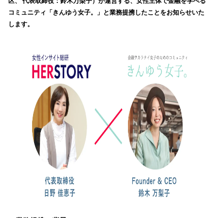
区、 代表取締役：鈴⽊万梨⼦）が運営する、⼥性主体で⾦融を学べる
読
コミュニティ「きんゆう⼥⼦。」と業務提携したことをお知らせいた
み
します。
込
み
中
で
す