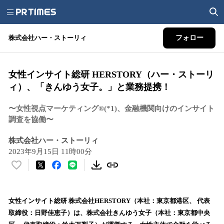
株式会社ハー・ストーリィ
フォロー
⼥性インサイト総研 HERSTORY（ハー・ストーリ
ィ）、「きんゆう⼥⼦。」と業務提携！
〜⼥性視点マーケティング®︎(*1)、⾦融機関向けのインサイト
調査を協働〜
株式会社ハー・ストーリィ
2023年9月15日 11時00分
い
い
ね
！
⼥性インサイト総研 株式会社HERSTORY（本社：東京都港区、 代表
数
取締役：⽇野佳恵子）は、株式会社きんゆう⼥⼦（本社：東京都中央
を