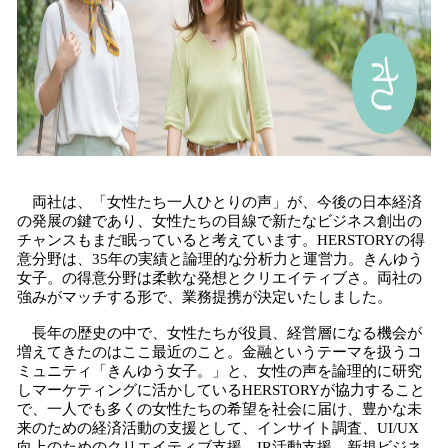
両社は、「女性たち一人ひとりの声」が、今後の日本経済
の発展の鍵であり、女性たちの目線で新たなビジネス創出の
チャンスもまだ眠っていると考えています。HERSTORYの得
意分野は、35年の実績と論理的な分析力と運営力。きんゆう
女子。の得意分野は柔軟な発想とクリエイティブさ。両社の
強みがマッチする形で、業務提携が決定いたしました。
長年の歴史の中で、女性たちが役員、経営層になる機会が
増えてきたのはここ最近のこと。金融というテーマを扱うコ
ミュニティ「きんゆう女子。」と、女性の声を論理的に研究
しマーケティングに活かしているHERSTORYが協力すること
で、一人でも多くの女性たちの希望を社会に届け、豊かな未
来のための経済活動の支援として、インサイト調査、UI/UX
向上のためのクリエイティブ支援、IR活動支援、新規ビジネ