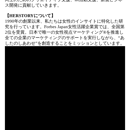
ス開発に貢献していきます。
【HERSTORYについて】
1990年の創業以来、私たちは女性のインサイトに特化した研
究を行っています。Forbes Japan⼥性活躍企業賞では、全国第
2位を受賞。⽇本で唯⼀の⼥性視点マーケティング®を推進し
全ての企業のマーケティングのサポートを実⾏しながら、“あ
したのしあわせ”を創造することをミッションとしています。