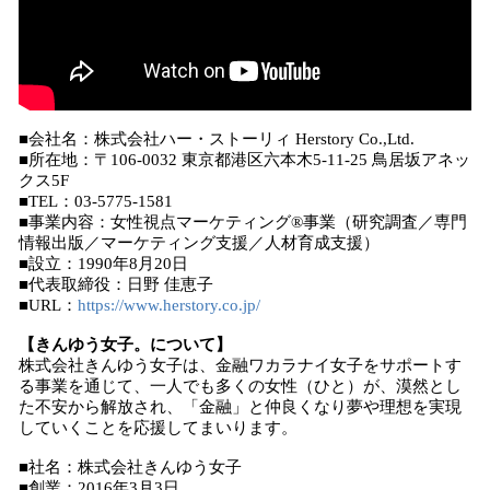
■会社名：株式会社ハー・ストーリィ Herstory Co.,Ltd.
■所在地：〒106-0032 東京都港区六本⽊5-11-25 ⿃居坂アネッ
クス5F
■TEL：03-5775-1581
■事業内容：⼥性視点マーケティング®事業（研究調査／専⾨
情報出版／マーケティング⽀援／⼈材育成⽀援）
■設⽴：1990年8⽉20⽇
■代表取締役：⽇野 佳恵⼦
■URL：
https://www.herstory.co.jp/
【きんゆう女子。について】
株式会社きんゆう女子は、金融ワカラナイ女子をサポートす
る事業を通じて、一人でも多くの女性（ひと）が、漠然とし
た不安から解放され、「金融」と仲良くなり夢や理想を実現
していくことを応援してまいります。
■社名：株式会社きんゆう女子
■創業：2016年3月3日