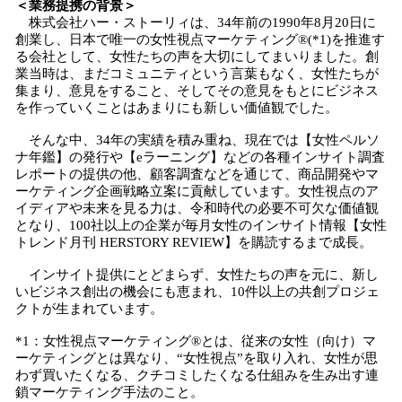
＜業務提携の背景＞
株式会社ハー・ストーリィは、34年前の1990年8⽉20⽇に
創業し、⽇本で唯⼀の⼥性視点マーケティング®(*1)を推進す
る会社として、⼥性たちの声を⼤切にしてまいりました。創
業当時は、まだコミュニティという⾔葉もなく、⼥性たちが
集まり、意⾒をすること、そしてその意⾒をもとにビジネス
を作っていくことはあまりにも新しい価値観でした。
そんな中、34年の実績を積み重ね、現在では【⼥性ペルソ
ナ年鑑】の発⾏や【eラーニング】などの各種インサイト調査
レポートの提供の他、顧客調査などを通じて、商品開発やマ
ーケティング企画戦略⽴案に貢献しています。⼥性視点のア
イディアや未来を⾒る⼒は、令和時代の必要不可⽋な価値観
となり、100社以上の企業が毎⽉⼥性のインサイト情報【⼥性
トレンド⽉刊 HERSTORY REVIEW】を購読するまで成⻑。
インサイト提供にとどまらず、⼥性たちの声を元に、新し
いビジネス創出の機会にも恵まれ、10件以上の共創プロジェ
クトが⽣まれています。
*1：⼥性視点マーケティング®とは、従来の⼥性（向け）マ
ーケティングとは異なり、“⼥性視点”を取り⼊れ、⼥性が思
わず買いたくなる、クチコミしたくなる仕組みを⽣み出す連
鎖マーケティング⼿法のこと。