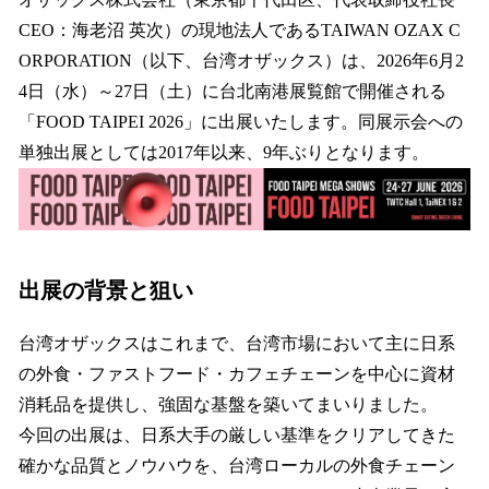
数
CEO：海老沼 英次）の現地法人であるTAIWAN OZAX C
を
ORPORATION（以下、台湾オザックス）は、2026年6月2
読
み
4日（水）～27日（土）に台北南港展覧館で開催される
込
「FOOD TAIPEI 2026」に出展いたします。同展示会への
み
単独出展としては2017年以来、9年ぶりとなります。
中
で
す
出展の背景と狙い
台湾オザックスはこれまで、台湾市場において主に日系
の外食・ファストフード・カフェチェーンを中心に資材
消耗品を提供し、強固な基盤を築いてまいりました。
今回の出展は、日系大手の厳しい基準をクリアしてきた
確かな品質とノウハウを、台湾ローカルの外食チェーン