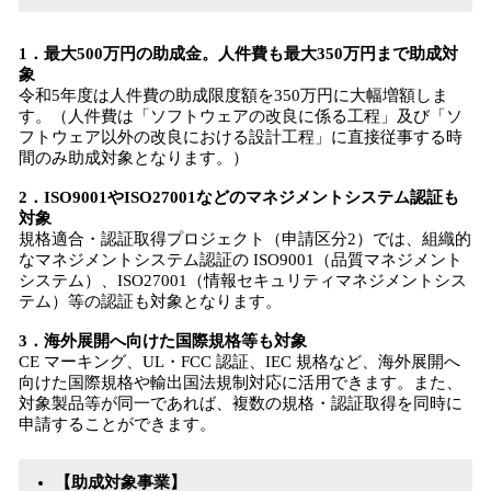
1．最大500万円の助成金。人件費も最大350万円まで助成対
象
令和5年度は人件費の助成限度額を350万円に大幅増額しま
す。（人件費は「ソフトウェアの改良に係る工程」及び「ソ
フトウェア以外の改良における設計工程」に直接従事する時
間のみ助成対象となります。）
2．ISO9001やISO27001などのマネジメントシステム認証も
対象
規格適合・認証取得プロジェクト（申請区分2）では、組織的
なマネジメントシステム認証の ISO9001（品質マネジメント
システム）、ISO27001（情報セキュリティマネジメントシス
テム）等の認証も対象となります。
3．海外展開へ向けた国際規格等も対象
CE マーキング、UL・FCC 認証、IEC 規格など、海外展開へ
向けた国際規格や輸出国法規制対応に活用できます。また、
対象製品等が同一であれば、複数の規格・認証取得を同時に
申請することができます。
【助成対象事業】