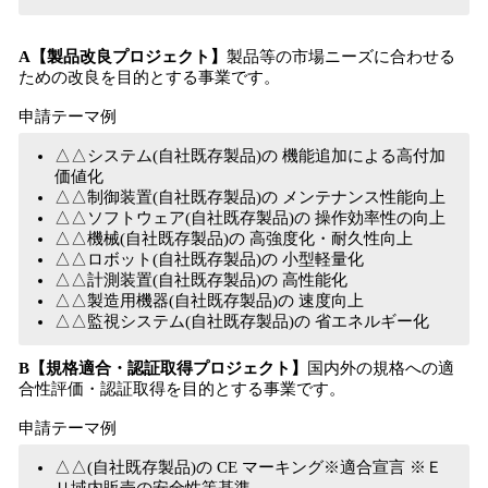
A【製品改良プロジェクト】
製品等の市場ニーズに合わせる
ための改良を目的とする事業です。
申請テーマ例
△△システム(自社既存製品)の 機能追加による高付加
価値化
△△制御装置(自社既存製品)の メンテナンス性能向上
△△ソフトウェア(自社既存製品)の 操作効率性の向上
△△機械(自社既存製品)の 高強度化・耐久性向上
△△ロボット(自社既存製品)の 小型軽量化
△△計測装置(自社既存製品)の 高性能化
△△製造用機器(自社既存製品)の 速度向上
△△監視システム(自社既存製品)の 省エネルギー化
B【規格適合・認証取得プロジェクト】
国内外の規格への適
合性評価・認証取得を目的とする事業です。
申請テーマ例
△△(自社既存製品)の CE マーキング※適合宣言 ※Ｅ