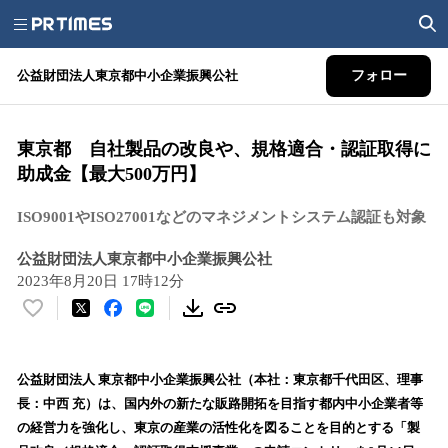
公益財団法人東京都中小企業振興公社
フォロー
東京都 自社製品の改良や、規格適合・認証取得に
助成金【最大500万円】
ISO9001やISO27001などのマネジメントシステム認証も対象
公益財団法人東京都中小企業振興公社
2023年8月20日 17時12分
い
い
ね
！
公益財団法人 東京都中小企業振興公社（本社：東京都千代田区、理事
数
長：中西 充）は、国内外の新たな販路開拓を目指す都内中小企業者等
を
の経営力を強化し、東京の産業の活性化を図ることを目的とする「製
読