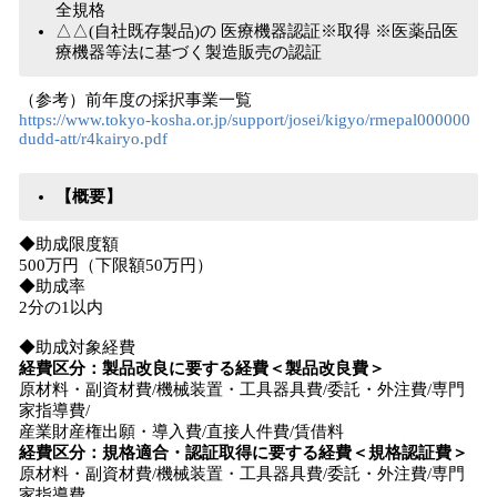
全規格
△△(自社既存製品)の 医療機器認証※取得 ※医薬品医
療機器等法に基づく製造販売の認証
（参考）前年度の採択事業一覧
https://www.tokyo-kosha.or.jp/support/josei/kigyo/rmepal000000
dudd-att/r4kairyo.pdf
【概要】
◆助成限度額
500万円（下限額50万円）
◆助成率
2分の1以内
◆助成対象経費
経費区分：製品改良に要する経費＜製品改良費＞
原材料・副資材費/機械装置・工具器具費/委託・外注費/専門
家指導費/
産業財産権出願・導入費/直接人件費/賃借料
経費区分：規格適合・認証取得に要する経費＜規格認証費＞
原材料・副資材費/機械装置・工具器具費/委託・外注費/専門
家指導費