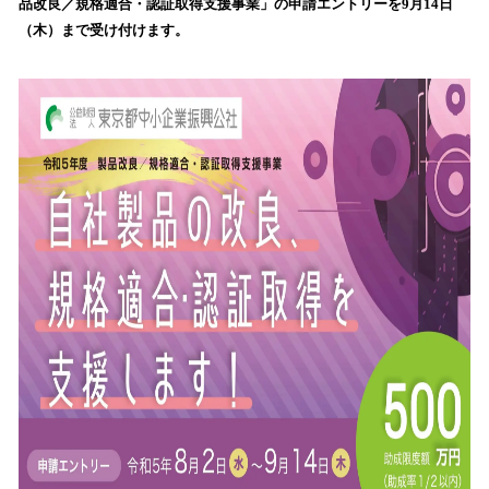
品改良／規格適合・認証取得支援事業」の申請エントリーを9月14日
み
（木）まで受け付けます。
込
み
中
で
す