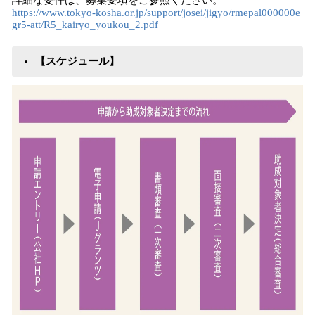
詳細な要件は、募集要項をご参照ください。
https://www.tokyo-kosha.or.jp/support/josei/jigyo/rmepal000000e
gr5-att/R5_kairyo_youkou_2.pdf
【スケジュール】 ​