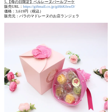
5.【母の日限定】ベルレーヌパールブーケ
販売URL：
https://giftmall.co.jp/gifthKfnwD/
価格：3,619円（税込）
販売元：バラのマドレーヌのお店ランジェラ