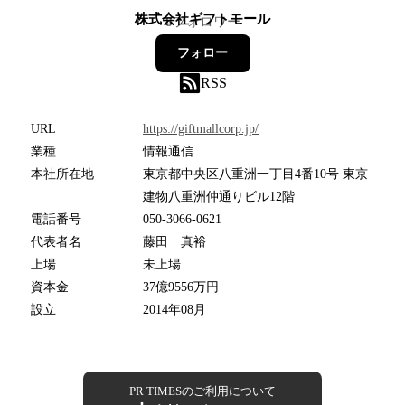
株式会社ギフトモール
8
フォロワー
フォロー
RSS
URL
https://giftmallcorp.jp/
業種
情報通信
本社所在地
東京都中央区八重洲一丁目4番10号 東京
建物八重洲仲通りビル12階
電話番号
050-3066-0621
代表者名
藤田 真裕
上場
未上場
資本金
37億9556万円
設立
2014年08月
PR TIMESのご利用について