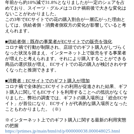
年前から約10%減で31.8%となりましたが一定のシェアを占
めており、スイーツ・グルメはコロナ禍前後で大きな変化は
ないことがわかりました。
この3年でECサイトでの花の購入割合が一層広がった理由と
しては、供給者側・消費者側双方の変化が影響していると考
えられます。
■供給者側：既存の事業者がECサイトでの販売を強化
コロナ禍で行動が制限され、店頭でのギフト購入がしづらく
なった状況を踏まえ、インターネット上で販売をする事業者
が増えたと考えられます。それにより購入することができる
商品の選択肢が増え、ECサイトでの花の購入が検討されやす
くなったと推測できます。
■消費者：ECサイトでのギフト購入が増加
コロナ禍で全体的にECサイトの利用が促進された結果、ギフ
ト購入に関してもECサイトを利用することへの抵抗がなくな
りました。弊社の調査では、ギフトの購入場所は「総合ECサ
イト」が首位になり、ECサイトが代表的な購入場所となった
こともわかりました。（※）
※インターネット上でのギフト購入に関する最新の利用実態
の把握
https://prtimes.jp/main/html/rd/p/000000038.000048025.html