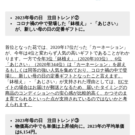
2023年母の日 注目トレンド②
コロナ禍の中で登場した「鉢植え」・「あじさい」
が、新しい母の日の定番ギフトに。
首位となった花では、2020年17位だった「カーネーション」
が、今年は4位と変わらず人気の高いギフトであることがわか
ります。一方で
今年3位「鉢植え」（2020年103位）、6位
「あじさい」（2020年344位）は「カーネーション」を超え
るもしくは同等の強い人気を集めており、コロナ禍の中で登
場し、新しい母の日の定番ギフトとなったこと言えます。
「鉢植え」・「あじさい」が支持された理由としては、
ECサ
イトの場合はお届けが郵送となるため、届いたタイミングの
商品のコンディションへの安心感が比較的高く、かつそのま
ま育てられるといった点が支持されているのではないかと考
えられます。
2023年母の日 注目トレンド③
物価高の中でも単価は上昇傾向に。2023年の平均単価
は6,154円。