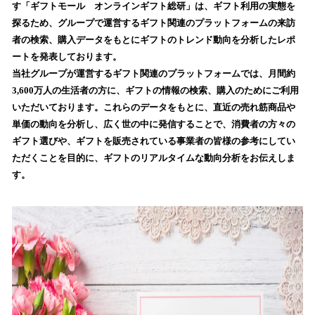
数
す「ギフトモール オンラインギフト総研」は、ギフト利用の実態を
を
探るため、グループで運営するギフト関連のプラットフォームの来訪
読
者の検索、購入データをもとにギフトのトレンド動向を分析したレポ
み
ートを発表しております。
込
当社グループが運営するギフト関連のプラットフォームでは、月間約
み
3,600万人の生活者の方に、ギフトの情報の検索、購入のためにご利用
中
で
いただいております。これらのデータをもとに、直近の売れ筋商品や
す
単価の動向を分析し、広く世の中に発信することで、消費者の方々の
ギフト選びや、ギフトを販売されている事業者の皆様の参考にしてい
ただくことを目的に、ギフトのリアルタイムな動向分析をお伝えしま
す。