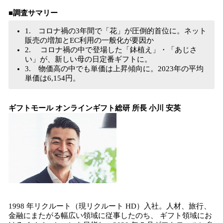
■調査サマリー
1. コロナ禍の3年間で「花」が圧倒的首位に。ネット
販売の増加とEC利用の一般化が要因か
2. コロナ禍の中で登場した「鉢植え」・「あじさ
い」が、新しい母の日定番ギフトに。
3. 物価高の中でも単価は上昇傾向に。2023年の平均
単価は6,154円。
ギフトモール オンラインギフト総研 所長 小川 安英
1998 年リクルート（現リクルート HD）入社。人材、旅行、
金融にまたがる幅広い領域に従事したのち、 ギフト領域にお