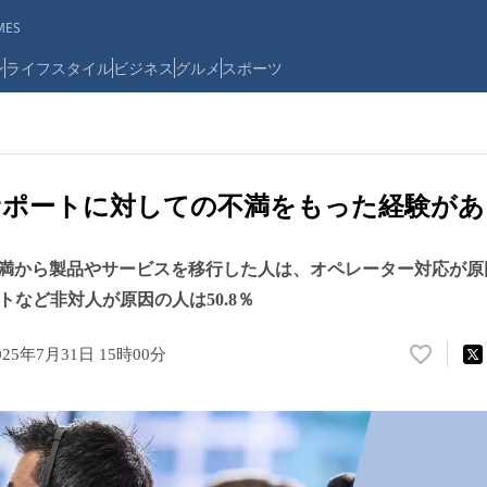
ES
ン
ライフスタイル
ビジネス
グルメ
スポーツ
ポートに対しての不満をもった経験がある
満から製品やサービスを移行した人は、オペレーター対応が原因の
トなど非対人が原因の人は50.8％
025年7月31日 15時00分
い
い
ね
！
数
を