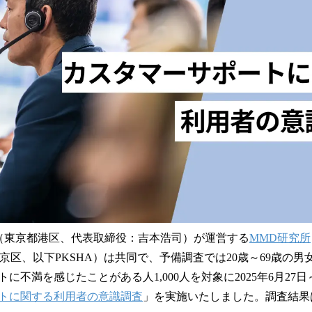
読
み
込
み
中
で
す
（東京都港区、代表取締役：吉本浩司）が運営する
MMD研究所
京区、以下PKSHA）は共同で、予備調査では20歳～69歳の男女1
に不満を感じたことがある人1,000人を対象に2025年6月27日
トに関する利用者の意識調査
」を実施いたしました。調査結果