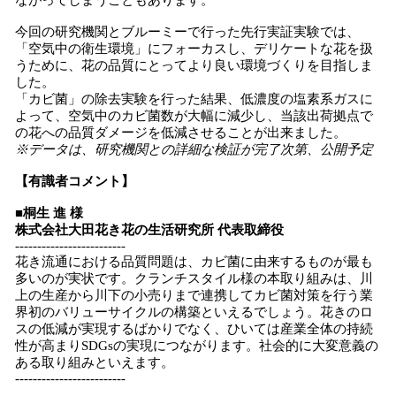
ながってしまうこともあります。
今回の研究機関とブルーミーで行った先行実証実験では、
「空気中の衛生環境」にフォーカスし、デリケートな花を扱
うために、花の品質にとってより良い環境づくりを目指しま
した。
「カビ菌」の除去実験を行った結果、低濃度の塩素系ガスに
よって、空気中のカビ菌数が大幅に減少し、当該出荷拠点で
の花への品質ダメージを低減させることが出来ました。
※データは、研究機関との詳細な検証が完了次第、公開予定
【有識者コメント】
■桐生 進 様
株式会社大田花き花の生活研究所 代表取締役
-------------------------
花き流通における品質問題は、カビ菌に由来するものが最も
多いのが実状です。クランチスタイル様の本取り組みは、川
上の生産から川下の小売りまで連携してカビ菌対策を行う業
界初のバリューサイクルの構築といえるでしょう。花きのロ
スの低減が実現するばかりでなく、ひいては産業全体の持続
性が高まりSDGsの実現につながります。社会的に大変意義の
ある取り組みといえます。
-------------------------