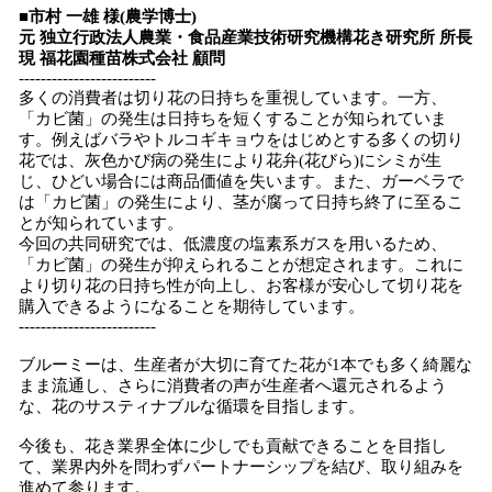
■市村 一雄 様(農学博士)
元 独立行政法人農業・食品産業技術研究機構花き研究所 所長
現 福花園種苗株式会社 顧問
-------------------------
多くの消費者は切り花の日持ちを重視しています。一方、
「カビ菌」の発生は日持ちを短くすることが知られていま
す。例えばバラやトルコギキョウをはじめとする多くの切り
花では、灰色かび病の発生により花弁(花びら)にシミが生
じ、ひどい場合には商品価値を失います。また、ガーベラで
は「カビ菌」の発生により、茎が腐って日持ち終了に至るこ
とが知られています。
今回の共同研究では、低濃度の塩素系ガスを用いるため、
「カビ菌」の発生が抑えられることが想定されます。これに
より切り花の日持ち性が向上し、お客様が安心して切り花を
購入できるようになることを期待しています。
-------------------------
ブルーミーは、生産者が大切に育てた花が1本でも多く綺麗な
まま流通し、さらに消費者の声が生産者へ還元されるよう
な、花のサスティナブルな循環を目指します。
今後も、花き業界全体に少しでも貢献できることを目指し
て、業界内外を問わずパートナーシップを結び、取り組みを
進めて参ります。