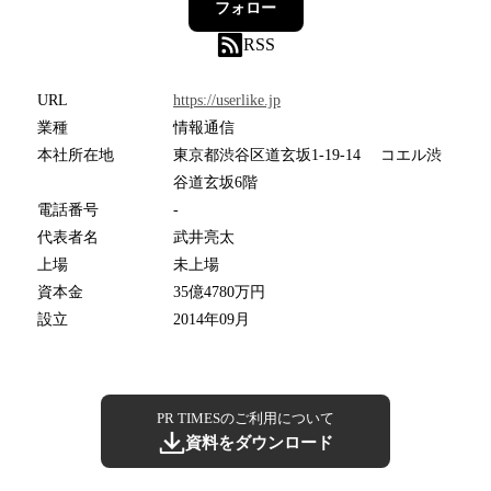
フォロー
RSS
URL
https://userlike.jp
業種
情報通信
本社所在地
東京都渋谷区道玄坂1-19-14 コエル渋
谷道玄坂6階
電話番号
-
代表者名
武井亮太
上場
未上場
資本金
35億4780万円
設立
2014年09月
PR TIMESのご利用について
資料をダウンロード