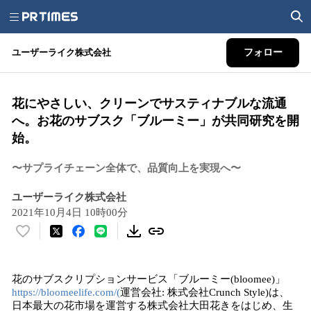
ユーザーライク株式会社
フォロー
花にやさしい、クリーンでサスティナブルな流通
へ。お花のサブスク「ブルーミー」が共同研究を開
始。
〜サプライチェーン全体で、品質向上を実現へ〜
ユーザーライク株式会社
2021年10月4日 10時00分
い
い
ね
花のサブスクリプションサービス「ブルーミー(bloomee)」
！
https://bloomeelife.com/(
運営会社: 株式会社Crunch Style)は、
数
日本最大の花市場を運営する株式会社大田花きをはじめ、生
を