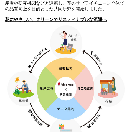
産者や研究機関などと連携し、花のサプライチェーン全体で
読
の品質向上を目的とした共同研究を開始しました。
み
込
花にやさしい、クリーンでサスティナブルな流通へ
み
中
で
す