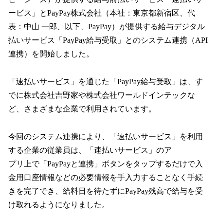
読
み
ービス」とPayPay株式会社（本社：東京都新宿区、代
込
表：中山 一郎、以下、PayPay）が提供する給与デジタル
み
払いサービス「PayPay給与受取」とのシステム連携（API
中
で
連携）を開始しました。
す
「速払いサービス」を通じた「PayPay給与受取」は、す
でに株式会社吉野家や株式会社ワールドインテックな
ど、さまざまな企業で利用されています。
今回のシステム連携により、「速払いサービス」を利用
する企業の従業員は、「速払いサービス」のア
プリ上で「PayPayと連携」ボタンをタップするだけで入
金用口座情報などの必要情報を手入力することなく手続
きを完了でき、給料日を待たずにPayPay残高で給与を受
け取れるようになりました。