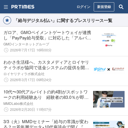
ログイン
新規登録
「給与デジタル払い」に関するプレスリリース一覧
ガロア、GMOペイメントゲートウェイが連携
し「PayPay給与受取」に対応した「アルバイ
ト採用＆定着プラン」を提供開始
GMOインターネットグループ
2026年7月17日 16時00分
わかさ生活様へ、カスタメディアとロイヤリ
ティラボが協同で送金システムの提供を開
始。フリーランスへの報酬支払を銀行や各種
ロイヤリティラボ株式会社
キャッシュレス決済サービスで実現。
2026年3月17日 09時24分
10代〜30代アルバイトの約4割がスポットワ
ークの利用経験あり 経験者の83.0％が即時
払いを基準に仕事を選択
MMDLabo株式会社
2026年2月20日 11時07分
3/3（火）MMDセミナー「給与の常識が変わ
る？ー若年層データ×10代座談会で聞く『お