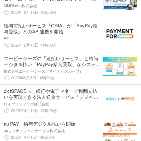
金』と『仕事選び』のリアルー」
MMDLabo株式会社
2026年2月19日 10時00分
給与前払いサービス『CRIA』が「PayPay給
与受取」とのAPI連携を開始
PF
2026年2月13日 11時00分
エーピーシーズの「速払いサービス」と給与
デジタル払い「PayPay給与受取」がシステム
間連携しました
株式会社エーピーシーズ（マイナビグループ）
2025年9月5日 10時00分
pictSPACEへ、銀行や電子マネーで報酬支払
いを実現できる法人送金サービス「デジペイ
クラウド」を提供
ロイヤリティラボ株式会社
2025年4月12日 10時00分
au PAY、給与デジタル払いを開始
auフィナンシャルサービス株式会社
2025年4月4日 14時33分