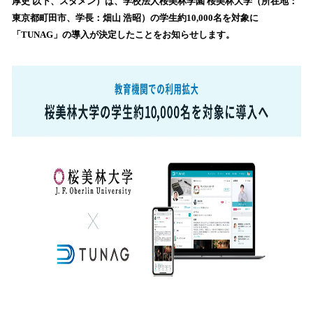
厚史 以下、スタメン）は、学校法人桜美林学園 桜美林大学（所在地：
読
東京都町田市、学長：畑山 浩昭）の学生約10,000名を対象に
み
「TUNAG」の導入が決定したことをお知らせします。
込
み
中
で
す