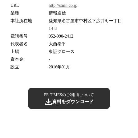
URL
http://stmn.co.jp
業種
情報通信
本社所在地
愛知県名古屋市中村区下広井町一丁目
14-8
電話番号
052-990-2412
代表者名
大西泰平
上場
東証グロース
資本金
-
設立
2016年01月
PR TIMESのご利用について
資料をダウンロード