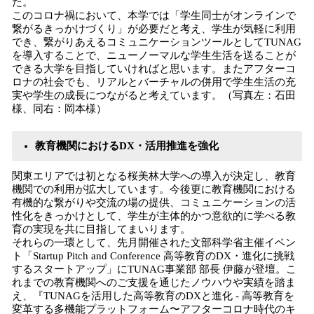
た。
このコロナ禍において、本学では「学生同士がオンラインで
繋がるきっかけづくり」が必要だと考え、学生が気軽に利用
でき、繋がりあえるコミュニケーションツールとしてTUNAG
を導入することで、ニューノーマルな学生生活を送ることが
できる大学を目指していければと思います。またアフターコ
ロナの社会でも、リアルとバーチャルの併用で学生生活の充
実や学生の成長につながると考えています。​（写真左：石田
様、同右：岡本様）
教育機関におけるDX・活用推進を強化
関東エリアでは初となる桜美林大学への導入が決定し、教育
機関での利用が拡大しています。今後更に教育機関における
有機的な繋がりや交流の場の提供、コミュニケーションの活
性化をきっかけとして、学生が主体的かつ意欲的に学べる教
育の実現を共に目指してまいります。
それらの一環として、先月開催された文部科学省主催イベン
ト「Startup Pitch and Conference 高等教育のDX・進化に挑戦
するスタートアップ」にTUNAG事業部 部長 伊藤が登壇。こ
れまでの教育機関へのご支援を通じたノウハウや実績を踏ま
え、『TUNAGを活用した高等教育のDXと進化 - 高等教育を
変革する多機能プラットフォーム〜アフターコロナ時代のキ