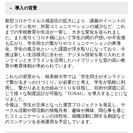
導入の背景
新型コロナウイルス感染症の拡大により、講義やイベントの
オンライン化や、対面コミュニケーションの減少など、これ
までの学校教育や生活が一変し、大きな変化を迫られまし
た。また長引くコロナ禍において学生の間の戸惑いや不安感
も広がり、学生同士の繋がりやコミュニケーションの希薄
化、学生の孤立化といった課題が浮き彫りになっており、今
後は新しい生活様式に合わせ、デジタル技術を取り入れたオ
ンラインとオフラインを活用したハイブリッドな質の高い教
育や教育体制が求められています。
これらの背景から、桜美林大学では「学生同士がオンライン
で繋がるきっかけづくり」が必要だと考え、学生が気軽に利
用し、繋がりあえる仕組みづくりを目指し、目的や課題に応
じて様々な制度設計が可能な「TUNAG」を導入することにな
りました。
今後は、学生が主体となった運営プロジェクトを発足し、サ
ークル活動や部活動の情報共有、趣味や興味、関心事を通じ
たコミュニケーションの活性化、就職活動に関する相談など
のコンテンツを企画運用を予定しています。