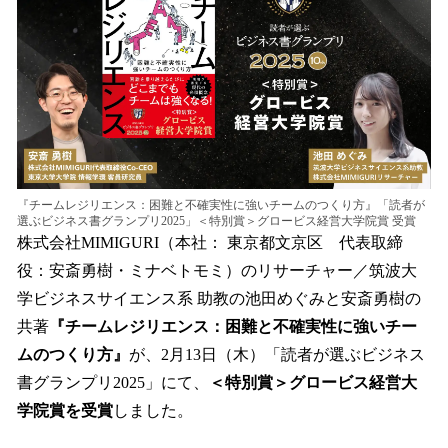
を
読
み
込
み
中
で
す
『チームレジリエンス：困難と不確実性に強いチームのつくり方』「読者が
選ぶビジネス書グランプリ2025」＜特別賞＞グロービス経営大学院賞 受賞
株式会社MIMIGURI（本社： 東京都文京区 代表取締
役：安斎勇樹・ミナベトモミ）のリサーチャー／筑波大
学ビジネスサイエンス系 助教の池田めぐみと安斎勇樹の
共著
『チームレジリエンス：困難と不確実性に強いチー
ムのつくり方』
が、2月13日（木）「読者が選ぶビジネス
書グランプリ2025」にて、
＜特別賞＞グロービス経営大
学院賞を受賞
しました。