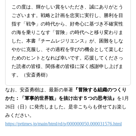
この度は、輝かしい賞をいただき、誠にありがとう
ございます。戦略と計画を忠実に実行し、勝利を目
指す「戦争」の時代から、好奇心に基づき不確実性
の海を乗りこなす「冒険」の時代へと移り変わりま
した。本書『チームレジリエンス』が、困難をしな
やかに克服し、その過程を学びの機会として楽しむ
ためのヒントとなれば幸いです。応援してくださっ
た読者の皆様、関係者の皆様に深く感謝申し上げま
す。（安斎勇樹）
なお、安斎勇樹は、最新の単著
『冒険する組織のつくり
かた：「軍事的世界観」を抜け出す５つの思考法』
を1月
26日（日）に発売しました。是非こちらも併せてお楽し
みください。
https://prtimes.jp/main/html/rd/p/000000050.000031576.html