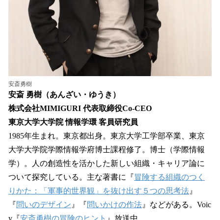
安斎勇樹
安斎 勇樹（あんざい・ゆうき）
株式会社MIMIGURI 代表取締役Co-CEO
東京大学大学院 情報学環 客員研究員
1985年生まれ。東京都出身。東京大学工学部卒業、東京
大学大学院学際情報学府博士課程修了。博士（学際情報
学）。人の創造性を活かした新しい組織・キャリア論に
ついて探究している。主な著書に『
冒険する組織のつく
りかた：「軍事的世界観」を抜け出す５つの思考法
』
『
問いのデザイン
』『
問いかけの作法
』などがある。Voic
y『
安斎勇樹の冒険のヒント
』放送中。