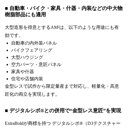
■ 自動車・バイク・家具・什器・内装などの中大物
樹脂部品にも適用
大型造形を得意とするAM²は、以下のような用途にも有
効です。
自動車の内外装パネル
バイクフェアリング
大型ハウジング
空力パーツ・意匠パネル
家具や什器
住宅や店舗内装
金型レスで試作から限定量産まで対応し、軽量化・高意
匠化の両立を実現します。
■ デジタルシボ®との併用で“金型レス意匠”を実現
ExtraBoldが商標を持つ デジタルシボ®（D3テクスチャー