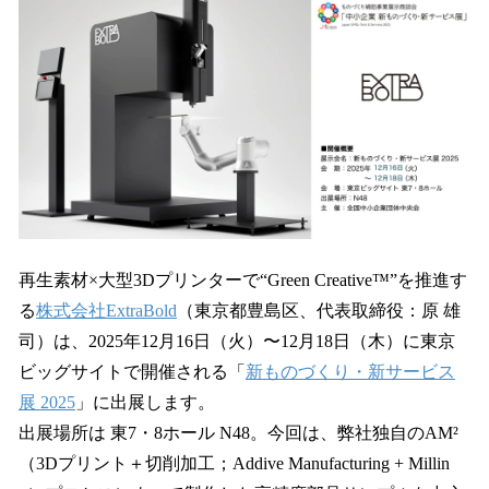
数
を
読
み
込
み
中
で
す
再生素材×大型3Dプリンターで“Green Creative™”を推進す
る
株式会社ExtraBold
（東京都豊島区、代表取締役：原 雄
司）は、2025年12月16日（火）〜12月18日（木）に東京
ビッグサイトで開催される「
新ものづくり・新サービス
展 2025
」に出展します。
出展場所は 東7・8ホール N48。今回は、弊社独自のAM²
（3Dプリント＋切削加工；Addive Manufacturing + Millin