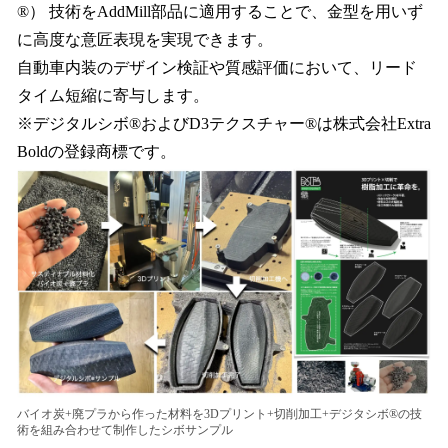
®） 技術をAddMill部品に適用することで、金型を用いず
に高度な意匠表現を実現できます。
自動車内装のデザイン検証や質感評価において、リード
タイム短縮に寄与します。
※デジタルシボ®およびD3テクスチャー®は株式会社Extra
Boldの登録商標です。
バイオ炭+廃プラから作った材料を3Dプリント+切削加工+デジタシボ®の技
術を組み合わせて制作したシボサンプル