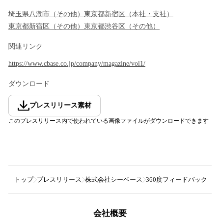
埼玉県
八潮市
（
その他
）
東京都
新宿区
（
本社・支社
）
東京都
新宿区
（
その他
）
東京都
渋谷区
（
その他
）
関連リンク
https://www.cbase.co.jp/company/magazine/vol1/
ダウンロード
プレスリリース素材
このプレスリリース内で使われている画像ファイルがダウンロードできます
トップ
プレスリリース
株式会社シーベース
360度フィードバックの「
会社概要