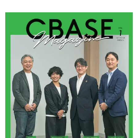
い
ね
！
数
を
読
み
込
み
中
で
す