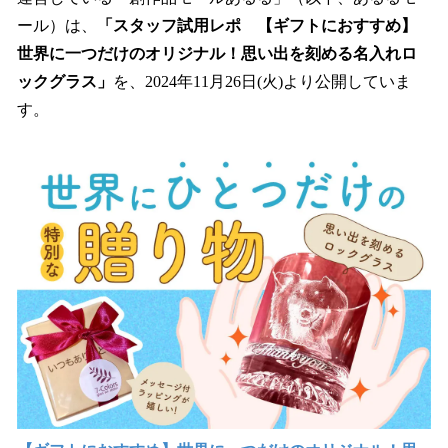
を
ール）は、
「スタッフ試用レポ 【ギフトにおすすめ】
読
み
世界に一つだけのオリジナル！思い出を刻める名入れロ
込
ックグラス」
を、2024年11月26日(火)より公開していま
み
す。
中
で
す