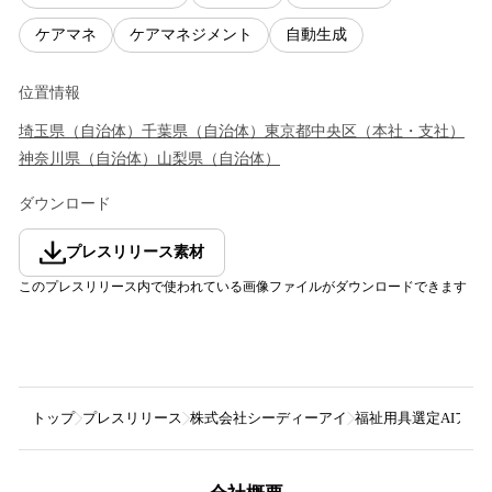
ケアマネ
ケアマネジメント
自動生成
位置情報
埼玉県
（
自治体
）
千葉県
（
自治体
）
東京都
中央区
（
本社・支社
）
神奈川県
（
自治体
）
山梨県
（
自治体
）
ダウンロード
プレスリリース素材
このプレスリリース内で使われている画像ファイルがダウンロードできます
トップ
プレスリリース
株式会社シーディーアイ
福祉用具選定AIアシス