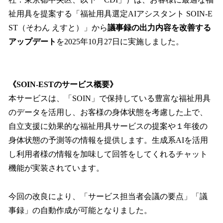
を
祉用具を提案する「福祉用具選定AIアシスタント SOIN-E
読
み
ST（そわん えすと）」から
議事録の出力内容を改善する
込
アップデート
を2025年10月27日に実施しました。
み
中
で
す
《SOIN-ESTのサービス概要》
本サービスは、「SOIN」で保持している豊富な福祉用具
のデータを活用し、お客様の身体状態を考慮した上で、
自立支援に効果的な福祉用具サービスの提案や１年後の
身体状態の予測等の情報を提供します。生成系AIを活用
し利用者様の情報を加味して回答をしてくれるチャット
機能が実装されています。
今回の改良により、「サービス担当者会議の要点」「議
事録」の自動作成が可能となりました。