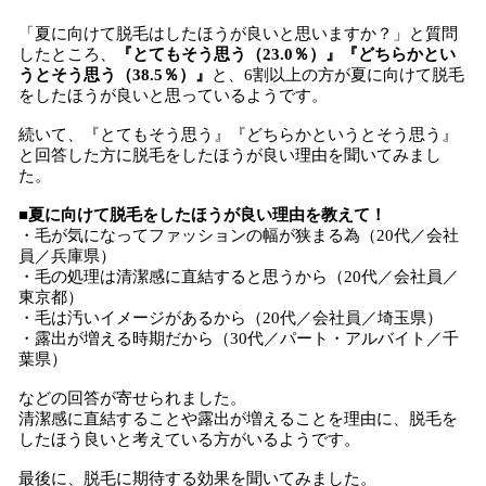
「夏に向けて脱毛はしたほうが良いと思いますか？」と質問
したところ、
『とてもそう思う（23.0％）』『どちらかとい
うとそう思う（38.5％）』
と、6割以上の方が夏に向けて脱毛
をしたほうが良いと思っているようです。
続いて、『とてもそう思う』『どちらかというとそう思う』
と回答した方に脱毛をしたほうが良い理由を聞いてみまし
た。
■夏に向けて脱毛をしたほうが良い理由を教えて！
・毛が気になってファッションの幅が狭まる為（20代／会社
員／兵庫県）
・毛の処理は清潔感に直結すると思うから（20代／会社員／
東京都）
・毛は汚いイメージがあるから（20代／会社員／埼玉県）
・露出が増える時期だから（30代／パート・アルバイト／千
葉県）
などの回答が寄せられました。
清潔感に直結することや露出が増えることを理由に、脱毛を
したほう良いと考えている方がいるようです。
最後に、脱毛に期待する効果を聞いてみました。