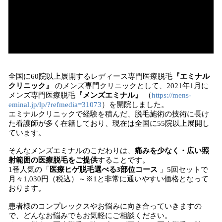
全国に60院以上展開するレディース専門医療脱毛
『エミナル
クリニック』
のメンズ専門クリニックとして、2021年1月に
メンズ専門医療脱毛
『メンズエミナル』
（
https://mens-
eminal.jp/lp/?refmedia=31073
）を開院しました。
エミナルクリニックで経験を積んだ、脱毛施術の技術に長け
た看護師が多く在籍しており、現在は全国に55院以上展開し
ています。
そんなメンズエミナルのこだわりは、
痛みを少なく・広い照
射範囲の医療脱毛をご提供
することです。
1番人気の「
医療ヒゲ脱毛選べる3部位コース
」5回セットで
月々1,030円（税込）～※1と非常に通いやすい価格となって
おります。
患者様のコンプレックスやお悩みに向き合っていきますの
で、どんなお悩みでもお気軽にご相談ください。