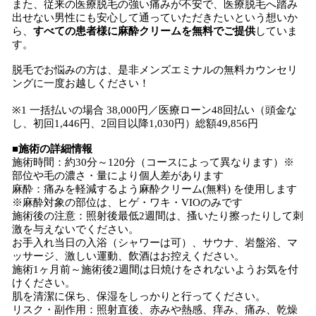
また、従来の医療脱毛の強い痛みが不安で、医療脱毛へ踏み
出せない男性にも安心して通っていただきたいという想いか
ら、
すべての患者様に麻酔クリームを無料でご提供
していま
す。
脱毛でお悩みの方は、是非メンズエミナルの無料カウンセリ
ングに一度お越しください！
※1 一括払いの場合 38,000円／医療ローン48回払い（頭金な
し、初回1,446円、2回目以降1,030円）総額49,856円
■施術の詳細情報
施術時間：約30分～120分（コースによって異なります）※
部位や毛の濃さ・量により個人差があります
麻酔：痛みを軽減するよう麻酔クリーム(無料) を使用します
※麻酔対象の部位は、ヒゲ・ワキ・VIOのみです
施術後の注意：照射後最低2週間は、搔いたり擦ったりして刺
激を与えないでください。
お手入れ当日の入浴（シャワーは可）、サウナ、岩盤浴、マ
ッサージ、激しい運動、飲酒はお控えください。
施術1ヶ月前～施術後2週間は日焼けをされないようお気を付
けください。
肌を清潔に保ち、保湿をしっかりと行ってください。
リスク・副作用：照射直後、赤みや熱感、痒み、痛み、乾燥