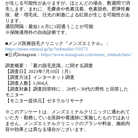
が生じる可能性がありますが、ほとんどの場合、数週間で消
失します。まれに、毛嚢炎や色素沈着、色素脱色、肥厚性瘢
痕、硬・増毛化、日光の刺激による紅斑が生じる可能性があ
ります。
通院間隔：最短1ヵ月に1回通うことが可能
※保険適用外の自由診療です。
■メンズ医療脱毛クリニック『メンズエミナル』：
https://mens-eminal.jp/lp/?refmedia=31073
■公式Instagram：
https://www.instagram.com/mens_eminalclinic/
調査概要：「夏の脱毛意識」に関する調査
【調査日】2023年7月10日（月）
【調査方法】インターネット調査
【調査人数】1,004人
【調査対象】調査回答時に 、20代～30代の男性 と回答した
モニター
【モニター提供元】ゼネラルリサーチ
※このアンケートは、メンズエミナルクリニックに通われて
いた方・勤務している医師や看護師に実施したものではあり
ません。メンズエミナルクリニックのプランや料金、施術内
容や効果とは異なる場合がございます。