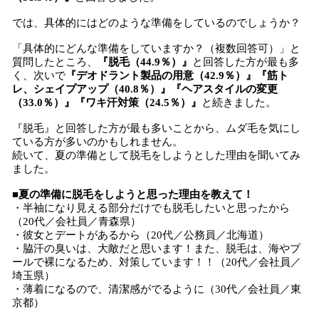
では、具体的にはどのような準備をしているのでしょうか？
「具体的にどんな準備をしていますか？（複数回答可）」と
質問したところ、
『脱毛（44.9％）』
と回答した方が最も多
く、次いで
『デオドラント製品の用意（42.9％）』『筋ト
レ、シェイプアップ（40.8％）』『ヘアスタイルの変更
（33.0％）』『ワキ汗対策（24.5％）』
と続きました。
『脱毛』と回答した方が最も多いことから、ムダ毛を気にし
ている方が多いのかもしれません。
続いて、夏の準備として脱毛をしようとした理由を聞いてみ
ました。
■夏の準備に脱毛をしようと思った理由を教えて！
・半袖になり見える部分だけでも脱毛したいと思ったから
（20代／会社員／青森県）
・彼女とデートがあるから（20代／公務員／北海道）
・脇汗の臭いは、大敵だと思います！また、脱毛は、海やプ
ールで裸になるため、対策しています！！（20代／会社員／
埼玉県）
・薄着になるので、清潔感がでるように（30代／会社員／東
京都）