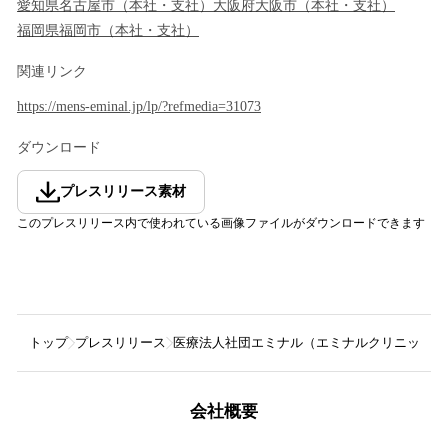
愛知県
名古屋市
（
本社・支社
）
大阪府
大阪市
（
本社・支社
）
福岡県
福岡市
（
本社・支社
）
関連リンク
https://mens-eminal.jp/lp/?refmedia=31073
ダウンロード
プレスリリース素材
このプレスリリース内で使われている画像ファイルがダウンロードできます
トップ
プレスリリース
医療法人社団エミナル（エミナルクリニックメ
会社概要