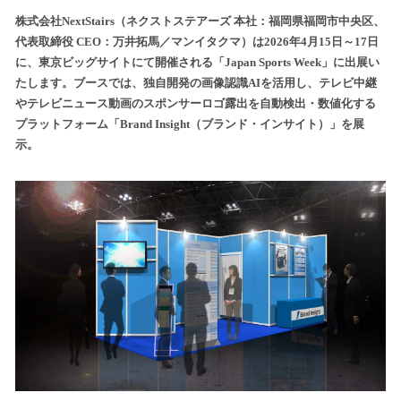
ね
！
株式会社NextStairs（ネクストステアーズ 本社：福岡県福岡市中央区、
数
代表取締役 CEO：万井拓馬／マンイタクマ）は2026年4月15日～17日
を
に、東京ビッグサイトにて開催される「Japan Sports Week」に出展い
読
たします。ブースでは、独自開発の画像認識AIを活用し、テレビ中継
み
やテレビニュース動画のスポンサーロゴ露出を自動検出・数値化する
込
プラットフォーム「Brand Insight（ブランド・インサイト）」を展
み
示。
中
で
す