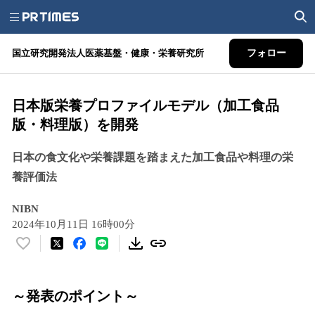
国立研究開発法人医薬基盤・健康・栄養研究所
フォロー
日本版栄養プロファイルモデル（加工食品
版・料理版）を開発
日本の食文化や栄養課題を踏まえた加工食品や料理の栄
養評価法
NIBN
2024年10月11日 16時00分
い
い
ね
！
～発表のポイント～
数