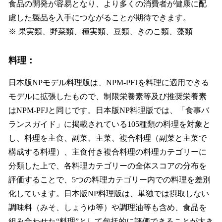
食品の開発が容易となり、より多くの消費者が健康に配
慮した製品を入手につながることが期待できます。
※ 果実類、野菜類、種実類、豆類、きのこ類、藻類
料理：
日本版NPモデル料理版は、NPM-PFJを料理に適用できる
モデルに拡張したもので、制限栄養素等及び推奨栄養素
はNPM-PFJと同じです。日本版NP料理版では、「食事バ
ランスガイド」に掲載されている105種類の料理を対象と
し、料理を主食、副菜、主菜、複合料理（副菜と主菜で
構成する料理）、主食付き複合料理の料理カテゴリーに
分類した上で、各料理カテゴリーの全体スコアの分布を
評価することで、5つの料理カテゴリー内での料理を差別
化しています。日本版NP料理版は、単独では摂取しない
調味料（みそ、しょうゆ等）や調理油等も含め、食品を
組み合わせた“料理”として包括的に評価できることが大き