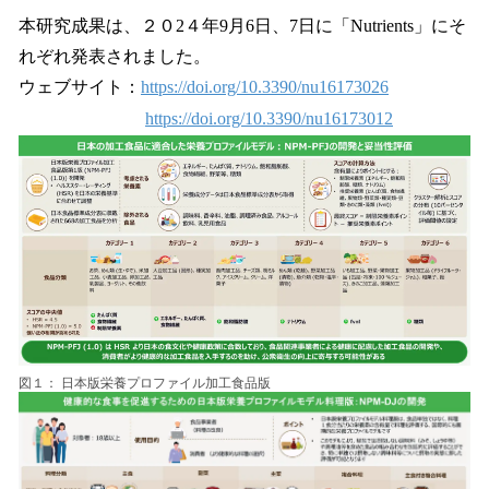
本研究成果は、２０2４年9月6日、7日に「Nutrients」にそ
れぞれ発表されました。
ウェブサイト：
https://doi.org/10.3390/nu16173026
https://doi.org/10.3390/nu16173012
図１： 日本版栄養プロファイル加工食品版