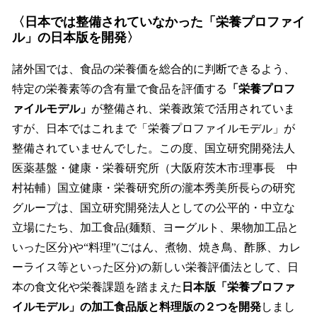
を
〈日本では整備されていなかった「栄養プロファイ
読
ル」の日本版を開発〉
み
込
み
諸外国では、食品の栄養価を総合的に判断できるよう、
中
特定の栄養素等の含有量で食品を評価する
「栄養プロフ
で
ァイルモデル」
が整備され、栄養政策で活用されていま
す
すが、日本ではこれまで「栄養プロファイルモデル」が
整備されていませんでした。この度、国立研究開発法人
医薬基盤・健康・栄養研究所（大阪府茨木市:理事長 中
村祐輔）国立健康・栄養研究所の瀧本秀美所長らの研究
グループは、国立研究開発法人としての公平的・中立な
立場にたち、加工食品(麺類、ヨーグルト、果物加工品と
いった区分)や“料理”(ごはん、煮物、焼き鳥、酢豚、カレ
ーライス等といった区分)の新しい栄養評価法として、日
本の食文化や栄養課題を踏まえた
日本版「栄養プロファ
イルモデル」の加工食品版と料理版の２つを開発
しまし