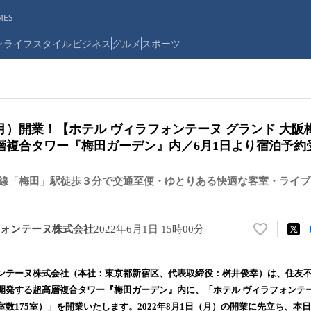
ES
ン
ライフスタイル
ビジネス
グルメ
スポーツ
日（月）開業！【ホテル ヴィラフォンテーヌ グランド 大
層複合タワー『梅田ガーデン』内／6月1日より宿泊予約
ro御堂筋線「梅田」駅徒歩３分で交通至便・ゆとりある快適な客室・ライ
ォンテーヌ株式会社
2022年6月1日 15時00分
い
い
ね
ンテーヌ株式会社（本社：東京都新宿区、代表取締役：桝井俊幸）は、住友
！
開発する超高層複合タワー『梅田ガーデン』内に、「ホテル ヴィラフォンテー
数
数175室）」を開業いたします。2022年8月1日（月）の開業に先立ち、本
を