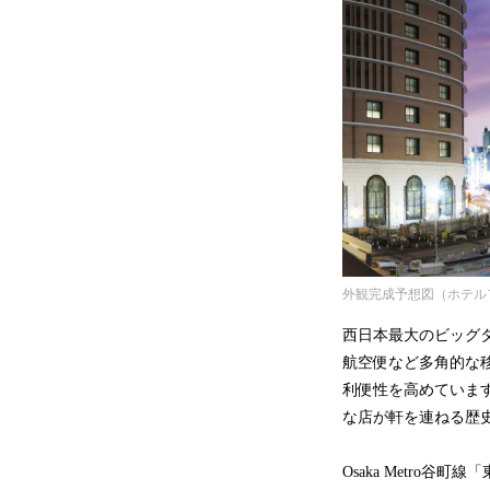
外観完成予想図（ホテル
西日本最大のビッグ
航空便など多角的な
利便性を高めていま
な店が軒を連ねる歴
Osaka Metro谷町