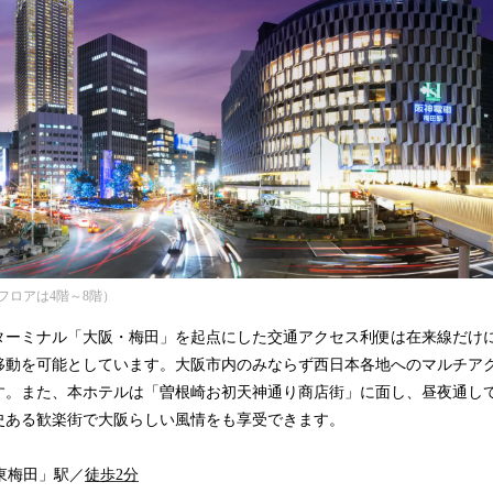
フロアは4階～8階）
ターミナル「大阪・梅田」を起点にした交通アクセス利便は在来線だけ
移動を可能としています。大阪市内のみならず西日本各地へのマルチア
す。また、本ホテルは「曽根崎お初天神通り商店街」に面し、昼夜通し
史ある歓楽街で大阪らしい風情をも享受できます。
線「東梅田」駅／
徒歩2分