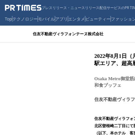
プレスリリース・ニュースリリース配信サービスのPR TIM
Top
テクノロジー
モバイル
アプリ
エンタメ
ビューティー
ファッショ
住友不動産ヴィラフォンテーヌ株式会社
2022年8月1
駅エリア、超高
Osaka Met
和食ブッフェ
住友不動産ヴィラフ
住友不動産ヴィラフォ
北区曽根崎二丁目にて
（以下、本ホテル 客室