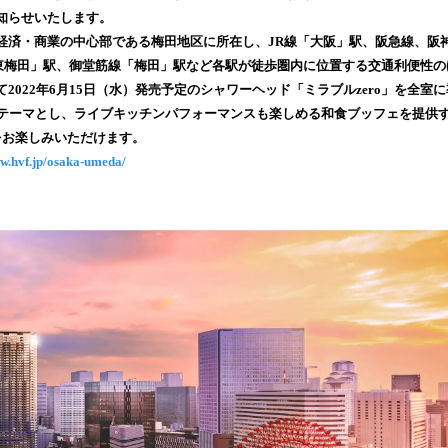
読
知らせいたします。
み
済・商業の中心部である梅田地区に所在し、JR線「大阪」駅、阪急線、阪
込
谷町線「東梅田」駅、御堂筋線「梅田」駅など各駅が徒歩圏内に位置する交通利便性
み
2022年6月15日（水）発売予定のシャワーヘッド「ミラブルzero」を全室に
中
をテーマとし、ライブキッチンパフォーマンスも楽しめる和食ブッフェを提供
で
をお楽しみいただけます。
す
ww.hvf.jp/osaka-umeda/