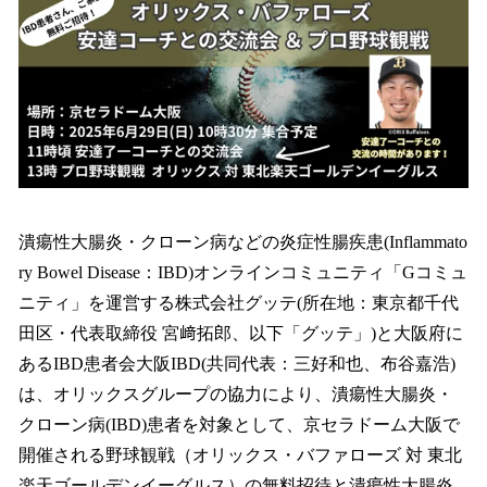
を
読
み
込
み
中
で
す
潰瘍性大腸炎・クローン病などの炎症性腸疾患(Inflammato
ry Bowel Disease：IBD)オンラインコミュニティ「Gコミュ
ニティ」を運営する株式会社グッテ(所在地：東京都千代
田区・代表取締役 宮﨑拓郎、以下「グッテ」)と大阪府に
あるIBD患者会大阪IBD(共同代表：三好和也、布谷嘉浩)
は、オリックスグループの協力により、潰瘍性大腸炎・
クローン病(IBD)患者を対象として、京セラドーム大阪で
開催される野球観戦（オリックス・バファローズ 対 東北
楽天ゴールデンイーグルス）の無料招待と潰瘍性大腸炎