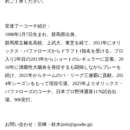
めご了承ください。
安達了一コーチ紹介：
1988年1月7日生まれ、群馬県出身。
群馬県立榛名高校、上武大、東芝を経て、2011年にオリ
ックス・バファローズからドラフト1指名を受ける。プロ
入り2年目の2013年からショートのレギュラーに定着。20
16年に潰瘍性大腸炎を発症するも闘病しながらプレーを
続け、2021年からチームのパ・リーグ三連覇に貢献。202
4年シーズンをもって現役引退。2025年よりオリックス・
バファローズのコーチ。日本プロ野球通算1176試合出
場、906安打。
お問い合わせ：宮﨑・鈴木(info@goodte.jp)