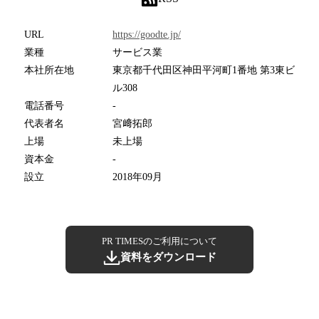
URL
https://goodte.jp/
業種
サービス業
本社所在地
東京都千代田区神田平河町1番地 第3東ビ
ル308
電話番号
-
代表者名
宮﨑拓郎
上場
未上場
資本金
-
設立
2018年09月
PR TIMESのご利用について
資料をダウンロード