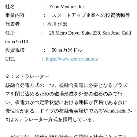
社名 ： Zeon Ventures Inc.
事業内容 ： スタートアップ企業への投資活動等
代表者 ： 香川 佳宏
住所 ： 25 Metro Drive, Suite 238, San Jose, Calif
ornia 95110
投資規模 ： 50 百万米ドル
URL ：
https://www.zeon.ventures/
※：ステラレーター
核融合発電方式の一つ。核融合発電に必要となるプラズ
マを閉じ込めるための磁場形成を外部の磁石のみで行
い、省電力かつ定常状態における運転が容易である点に
優位性がある。ドイツの核融合実験炉であるWendelstein 7-
Xはステラレーター方式を採用している。
ゼオンは、持続可能な社会への貢献と社会にとってな