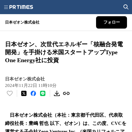
日本ゼオン株式会社
フォロー
日本ゼオン、次世代エネルギー「核融合発電
開発」を手掛ける米国スタートアップType
One Energy社に投資
日本ゼオン株式会社
2024年11月22日 11時10分
い
い
ね
！
日本ゼオン株式会社（本社：東京都千代田区、代表取
数
締役社長：豊嶋 哲也 以下、ゼオン）は、この度、CVCを
を
運営する子会社Zeon Ventures Inc. （米国カリフォルニア