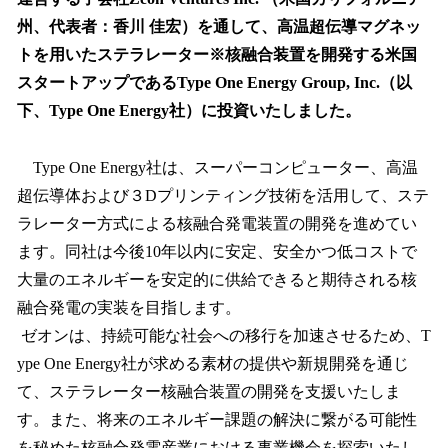
読
み
州、代表者：香川 佳宏）を通して、高温超伝導マグネッ
込
トを用いたステラレーター※核融合装置を開発する米国
み
スタートアップであるType One Energy Group, Inc.（以
中
で
下、Type One Energy社）に投資いたしました。
す
Type One Energy社は、スーパーコンピューター、高温
超伝導体および３Dプリンティング技術を活用して、ステ
ラレーター方式による核融合発電装置の開発を進めてい
ます。同社は今後10年以内に安定、安全かつ低コストで
大量のエネルギーを安定的に供給できると期待される核
融合発電の実装を目指します。
ゼオンは、持続可能な社会への移行を加速させるため、T
ype One Energy社が求める素材の提供や新規開発を通じ
て、ステラレーター核融合装置の開発を支援いたしま
す。また、将来のエネルギー課題の解決に繋がる可能性
を秘めた核融合発電産業における事業機会を探索いたし