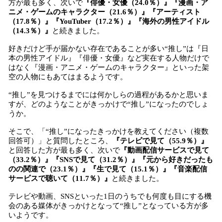
方が最も多く、次いで
『俳優・女優（24.0％）』『漫画・ア
ニメ・ゲームのキャラクター（21.6％）』『アーティスト
（17.8％）』『YouTuber（17.2％）』『海外の男性アイドル
（14.3％）』
と続きました。
好きだけど手が届かない存在であることが多い“推し”は『日
本の男性アイドル』『俳優・女優』など実在する人物だけで
はなく『漫画・アニメ・ゲームのキャラクター』といった架
空の人物にもあてはまるようです。
“推し”を見つけるまでには何かしらの過程があるかと思いま
すが、どのようなことがきっかけで“推し”になったのでしょ
うか。
そこで、「“推し”になったきっかけを教えてください（複数
回答可）」と質問したところ、
『
テレビで見て（55.9％）
』
と回答した方が最も多く、次いで
『
動画配信サービスで見て
（33.2％）
』『
SNSで見て（31.2％）
』『
元から好きだったも
のの関連で（23.1％）
』『
生で見て（15.1％）
』『
音楽配信
サービスで聴いて（11.7％）
』
と続きました。
テレビや動画、SNSといった1日のうちでも何度も目にする機
会のある媒体がきっかけとなって“推し”となっている方が多
いようです。