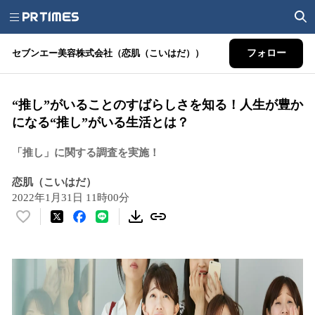
セブンエー美容株式会社（恋肌（こいはだ））
フォロー
“推し”がいることのすばらしさを知る！人生が豊か
になる“推し”がいる生活とは？
「推し」に関する調査を実施！
恋肌（こいはだ）
2022年1月31日 11時00分
い
い
ね
！
数
を
読