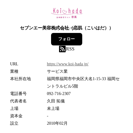
セブンエー美容株式会社（恋肌（こいはだ））
3
フォロワー
フォロー
RSS
URL
https://www.koi-hada.jp/
業種
サービス業
本社所在地
福岡県福岡市中央区大名1-15-33 福岡セ
ントラルビル5階
電話番号
092-716-2307
代表者名
久田 拓儀
上場
未上場
資本金
-
設立
2010年02月