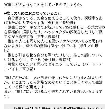
実際にどのようなことをしているのでしょうか。
■推しのためにおこなっていること
・自分磨きをする。お金を使えるところで使う。視聴率をあ
げるためにリアタイする（会社員／長野県）
・誕生日にケーキなどでお祝いしてSNSに載せる。公式のSNS
を積極的に拡散したり、ハッシュタグの投稿をしたりして微
力ながら応援する（学生／東京都）
・推し本人にも周りの人にも悪いファンがついてると思われ
ないように、SNSでの発信は気をつけている（学生／山形
県）
・推しが好きな物を自分も調べたりして、推しの話について
いけるようにしている（会社員／東京都）
・可愛くなりたいと思ってダイエットしている（パート・ア
ルバイト／東京都）
“推し”のために、また自身が楽しむためにどうすればよいの
か、どこまでしたら満足なのかということを日々考えて生活
している様子が窺えます。
また、“推し”に近づけるよう努力されている方もいるようで
す。