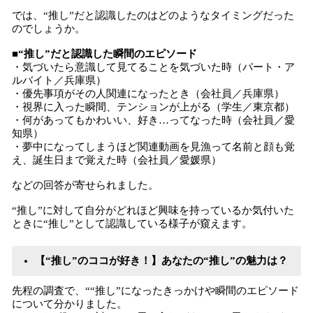
では、“推し”だと認識したのはどのようなタイミングだった
のでしょうか。
■“推し”だと認識した瞬間のエピソード
・気づいたら意識して見てることを気づいた時（パート・ア
ルバイト／兵庫県）
・優先事項がその人関連になったとき（会社員／兵庫県）
・視界に入った瞬間、テンションが上がる（学生／東京都）
・何があってもかわいい、好き…ってなった時（会社員／愛
知県）
・夢中になってしまうほど関連動画を見漁って名前と顔も覚
え、誕生日まで覚えた時（会社員／愛媛県）
などの回答が寄せられました。
“推し”に対して自分がどれほど興味を持っているか気付いた
ときに“推し”として認識している様子が窺えます。
【“推し”のココが好き！】あなたの“推し”の魅力は？
先程の調査で、““推し”になったきっかけや瞬間のエピソード
について分かりました。