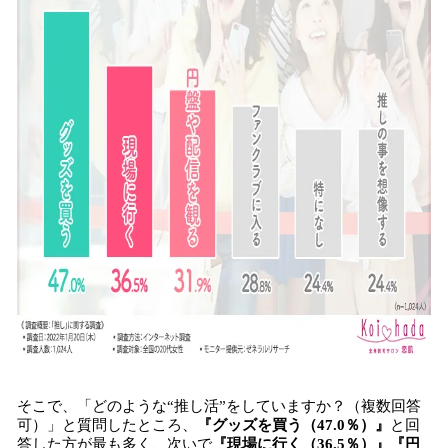
そこで、「どのような“推し活”をしていますか？（複数回答
可）」と質問したところ、
『
グッズを買う（47.0％）
』
と回
答した方が最も多く、次いで
『
現場に行く（36.5％）
』『
円