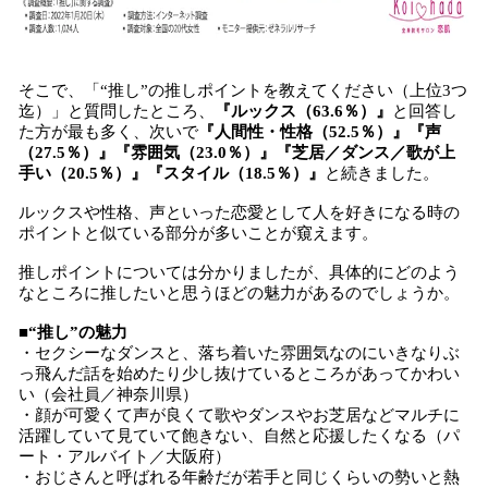
そこで、「“推し”の推しポイントを教えてください（上位3つ
迄）」と質問したところ、
『
ルックス（63.6％）
』
と回答し
た方が最も多く、次いで
『
人間性・性格（52.5％）
』『
声
（27.5％）
』『
雰囲気（23.0％）
』『
芝居／ダンス／歌が上
手い（20.5％）
』『
スタイル（18.5％）
』
と続きました。
ルックスや性格、声といった恋愛として人を好きになる時の
ポイントと似ている部分が多いことが窺えます。
推しポイントについては分かりましたが、具体的にどのよう
なところに推したいと思うほどの魅力があるのでしょうか。
■
“推し”の魅力
・セクシーなダンスと、落ち着いた雰囲気なのにいきなりぶ
っ飛んだ話を始めたり少し抜けているところがあってかわい
い（会社員／神奈川県）
・顔が可愛くて声が良くて歌やダンスやお芝居などマルチに
活躍していて見ていて飽きない、自然と応援したくなる（パ
ート・アルバイト／大阪府）
・おじさんと呼ばれる年齢だが若手と同じくらいの勢いと熱