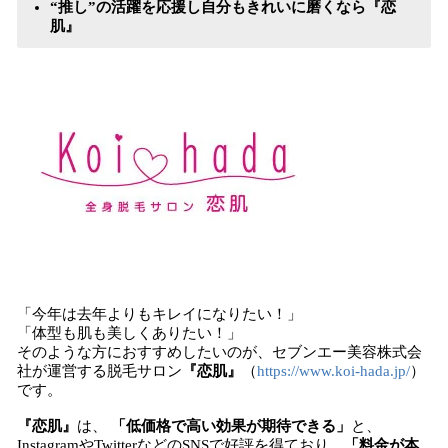
“推し”の活躍を応援し自分もきれいに磨くなら『恋
肌』
「今年は去年よりもキレイになりたい！」
「体型も肌も美しくありたい！」
そのような方におすすめしたいのが、セブンエー美容株式会
社が運営する脱毛サロン
『恋肌』
（
https://www.koi-hada.jp/
）
です。
『恋肌』
は、
「低価格で高い効果が期待できる」
と、
InstagramやTwitterなどのSNSで好評を得ており、
「料金が本