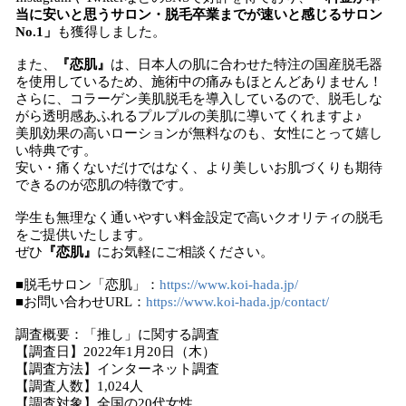
当に安いと思うサロン・脱毛卒業までが速いと感じるサロン
No.1」
も獲得しました。
また、
『恋肌』
は、日本人の肌に合わせた特注の国産脱毛器
を使用しているため、施術中の痛みもほとんどありません！
さらに、コラーゲン美肌脱毛を導入しているので、脱毛しな
がら透明感あふれるプルプルの美肌に導いてくれますよ♪
美肌効果の高いローションが無料なのも、女性にとって嬉し
い特典です。
安い・痛くないだけではなく、より美しいお肌づくりも期待
できるのが恋肌の特徴です。
学生も無理なく通いやすい料金設定で高いクオリティの脱毛
をご提供いたします。
ぜひ
『恋肌』
にお気軽にご相談ください。
■脱毛サロン「恋肌」：
https://www.koi-hada.jp/
■お問い合わせURL：
https://www.koi-hada.jp/contact/
調査概要：「推し」に関する調査
【調査日】2022年1月20日（木）
【調査方法】インターネット調査
【調査人数】1,024人
【調査対象】全国の20代女性