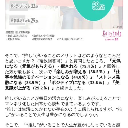
そこで、“推し”がいることのメリットはどのようなところだ
と思いますか？（複数回答可）」と質問したところ、
『
元気
になる（元気がもらえる）・癒される（79.4％）
』
と回答し
た方が最も多く、次いで
『
楽しみが増える（58.5％）
』『
仕
事や勉強のモチベーションになる（44.0％）
』『
ストレス発
散になる（38.9％）
』『
ポジティブになる（33.6％）
』『
美
意識が上がる（29.2％）
』
と続きました。
推しがいることが毎日の活力になり、楽しみがふえることで
マンネリ化した日常から脱却できているようです。
“推し”は生活に欠かせない存在のように感じられますが、“推
し”がいることで人生は豊かになるのでしょうか。
そこで、「“推し”がいることで人生が豊かになっていると感