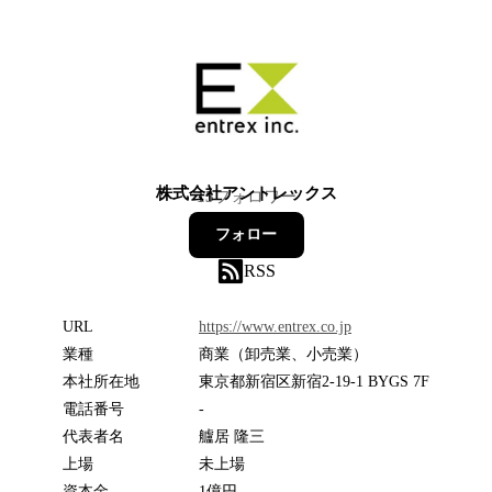
株式会社アントレックス
15
フォロワー
フォロー
RSS
URL
https://www.entrex.co.jp
業種
商業（卸売業、小売業）
本社所在地
東京都新宿区新宿2-19-1 BYGS 7F
電話番号
-
代表者名
艫居 隆三
上場
未上場
資本金
1億円