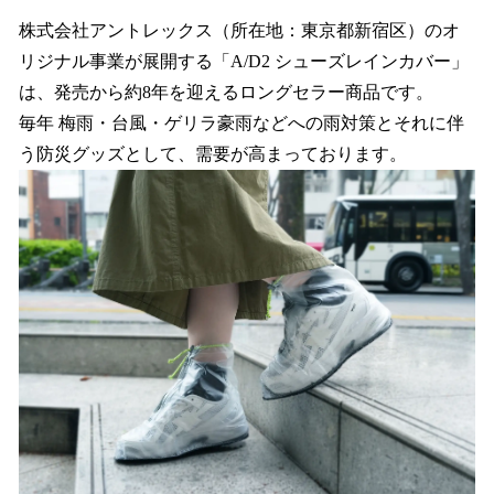
ね
！
株式会社アントレックス（所在地：東京都新宿区）のオ
数
リジナル事業が展開する「A/D2 シューズレインカバー」
を
は、発売から約8年を迎えるロングセラー商品です。
読
み
毎年 梅雨・台風・ゲリラ豪雨などへの雨対策とそれに伴
込
う防災グッズとして、需要が高まっております。
み
中
で
す