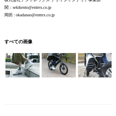
関：sekikento@entrex.co.jp
岡田 : okadanao@entrex.co.jp
すべての画像