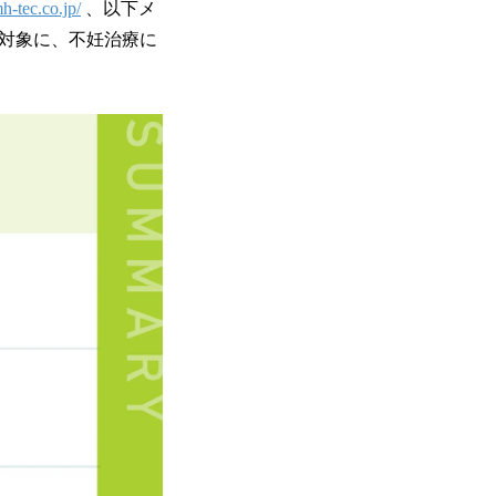
mh-tec.co.jp/
、以下メ
を対象に、不妊治療に