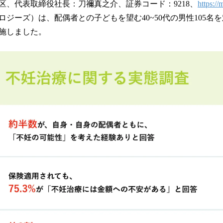
数
区、代表取締役社長：刀禰真之介、証券コード：9218、
https://
を
ロジーズ）は、配偶者との子どもを望む40~50代の男性105名
読
施しました。
み
込
み
中
で
す