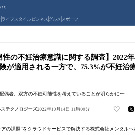
ES
ン
ライフスタイル
ビジネス
グルメ
スポーツ
の男性の不妊治療意識に関する調査】2022
険が適用される一方で、75.3%が不妊治
配偶者、双方の不妊可能性を考えていることが明らかに〜
ルステクノロジーズ
2022年10月14日 11時00分
い
い
ね
アの課題”をクラウドサービスで解決する株式会社メンタルヘ
！