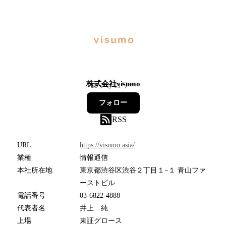
株式会社visumo
19
フォロワー
フォロー
RSS
URL
https://visumo.asia/
業種
情報通信
本社所在地
東京都渋谷区渋谷２丁目１−１ 青山ファ
ーストビル
電話番号
03-6822-4888
代表者名
井上 純
上場
東証グロース