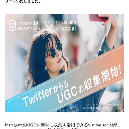
リースいたしました。
み
込
み
中
で
す
InstagramのUGCを簡単に収集＆活用できるvisumo socialが、