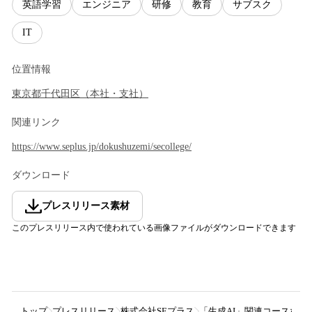
英語学習
エンジニア
研修
教育
サブスク
IT
位置情報
東京都
千代田区
（
本社・支社
）
関連リンク
https://www.seplus.jp/dokushuzemi/secollege/
ダウンロード
プレスリリース素材
このプレスリリース内で使われている画像ファイルがダウンロードできます
トップ
プレスリリース
株式会社SEプラス
「生成AI」関連コースなど