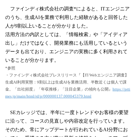
ファインディ株式会社の調査*によると、ITエンジニア
のうち、生成AIを業務で利用した経験があると回答した
人が9割以上いることが分かりました。
活用方法の内訳としては、「情報検索」や「アイディア
出し」だけではなく、開発業務にも活用しているという
データも出ており、エンジニアの実務に多く利用されて
いることが分かります。
*参照
・ファインディ株式会社プレスリリース『【IT/Webエンジニア調査】
生成AI利用実態：9割以上は生成AIを業務活用、半数近くは個人で課
金。「出社頻度」「年収推移」「注目企業」の傾向も公開』
https://prti
mes.jp/main/html/rd/p/000000137.000045379.html
SEカレッジでは、半年に一度トレンドやお客様の要望
に沿って、コースの見直しや内容改定を行っています。
そのため、常にアップデートが行われているAI分野にお