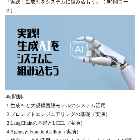
『実践：生成AIをシステムに組み込もう』（3時間コー
ス）
-時間割-
１生成AIと大規模言語モデルのシステム活用
２プロンプトエンジニアリングの基礎（実演）
３LangChainの基礎とLCEL（実演）
４AgentsとFunctionCalling（実演）