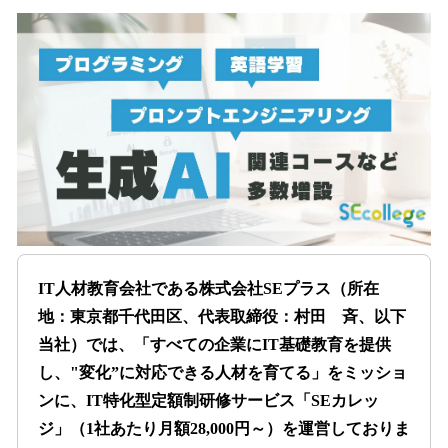
ね
！
数
を
読
み
込
み
中
で
す
IT人材教育会社である株式会社SEプラス（所在
地：東京都千代田区、代表取締役：村田 斉、以下
当社）では、「すべての企業にIT基礎教育を提供
し、"変化”に対応できる人材を育てる」をミッショ
ンに、IT特化型定額制研修サービス「SEカレッ
ジ」（1社あたり月額28,000円～）を運営しておりま