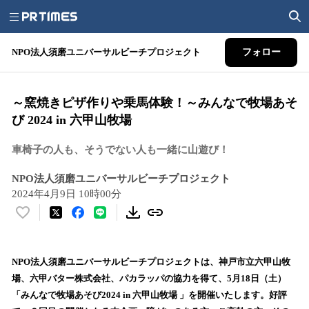
NPO法人須磨ユニバーサルビーチプロジェクト
フォロー
～窯焼きピザ作りや乗馬体験！～みんなで牧場あそ
び 2024 in 六甲山牧場
車椅子の人も、そうでない人も一緒に山遊び！
NPO法人須磨ユニバーサルビーチプロジェクト
2024年4月9日 10時00分
い
い
ね
！
NPO法人須磨ユニバーサルビーチプロジェクトは、神戸市立六甲山牧
数
場、六甲バター株式会社、パカラッパの協力を得て、5月18日（土）
を
「みんなで牧場あそび2024 in 六甲山牧場 」を開催いたします。好評
読