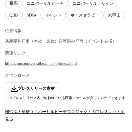
乗馬
ユニバーサルビーチ
ユニバーサルデザイン
QBB
SDGs
イベント
ホースセラピー
六甲山
位置情報
兵庫県
神戸市
（
本社・支社
）
兵庫県
神戸市
（
イベント会場
）
関連リンク
https://sumauniversalbeach.com/index.html
ダウンロード
プレスリリース素材
このプレスリリース内で使われている画像ファイルがダウンロードできます
NPO法人須磨ユニバーサルビーチプロジェクト
のプレスキットを
見る