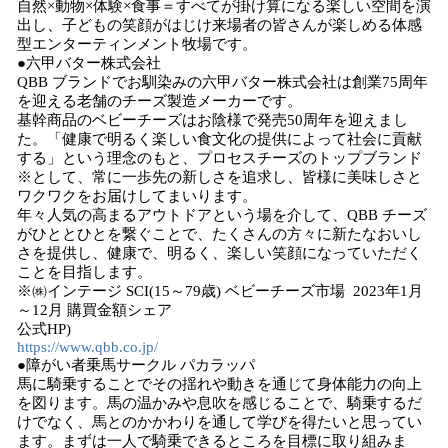
自然×動物×体験×食事＝すべてが掛け算になる楽しい空間を演
出し、子どもの笑顔がはじけ来場者の皆さんが楽しめる体感
型エンターティンメント牧場です。
●六甲バター株式会社
QBB ブランドでお馴染みの六甲バター株式会社は創業75周年
を迎える老舗のチーズ製造メーカーです。
基幹商品のベビーチーズはお陰様で発売50周年を迎えまし
た。「健康で明るく楽しい食文化の提供によって社会に貢献
する」という理念のもと、プロセスチーズのトップブランド
※として、常に一歩先の新しさを追求し、皆様に美味しさと
ワクワクをお届けしてまいります。
年々人気の高まるアウトドアという場を介して、QBB チーズ
がひととひとを繋ぐことで、たくさんの方々に新たなおいし
さを提供し、健康で、明るく、楽しい笑顔になっていただく
ことを目指します。
※㈱インテージ SCI(15～79歳) ベビーチーズ市場 2023年1月
～12月 購買金額シェア
公式HP)
https://www.qbb.co.jp/
●障がい者乗馬サークル パカラッパ
馬に騎乗することでその揺れや動きを通じて身体能力の向上
を図ります。馬の温かみや息吹を感じることで、騎乗するだ
けでなく、馬とのかかわりを通して学びを得たいと思ってい
ます。まずは一人で騎乗できるところを目標に取り組みま