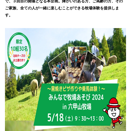
で、３回目の開催となる本企画。障がいのある方、ご高齢の方、その
み
ご家族、全ての人が一緒に楽しむことができる牧場体験を提供しま
込
す。
み
中
で
す