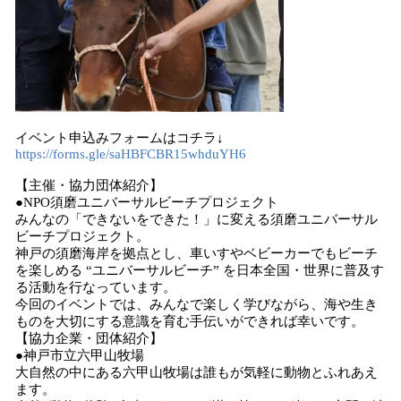
イベント申込みフォームはコチラ↓
https://forms.gle/saHBFCBR15whduYH6
【主催・協力団体紹介】
●NPO須磨ユニバーサルビーチプロジェクト
みんなの「できないをできた！」に変える須磨ユニバーサル
ビーチプロジェクト。
神戸の須磨海岸を拠点とし、車いすやベビーカーでもビーチ
を楽しめる “ユニバーサルビーチ” を日本全国・世界に普及す
る活動を行なっています。
今回のイベントでは、みんなで楽しく学びながら、海や生き
ものを大切にする意識を育む手伝いができれば幸いです。
【協力企業・団体紹介】
●神戸市立六甲山牧場
大自然の中にある六甲山牧場は誰もが気軽に動物とふれあえ
ます。