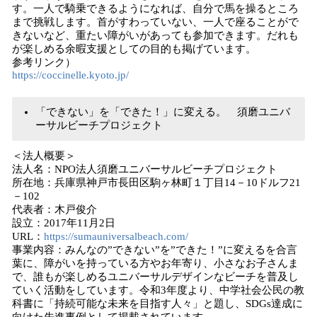
す。一人で騎乗できるようになれば、自分で馬を操るところ
まで挑戦します。首がすわっていない、一人で座ることがで
きないなど、重たい障がいがあっても参加できます。だれも
が楽しめる余暇支援としての目的も掲げています。
参考リンク）
https://coccinelle.kyoto.jp/
「できない」を「できた！」に変える。 須磨ユニバ
ーサルビーチプロジェクト
＜法人概要＞
法人名：NPO法人須磨ユニバーサルビーチプロジェクト
所在地：兵庫県神戸市長田区駒ヶ林町１丁目14－10ドルフ21
－102
代表者：木戸俊介
設立：2017年11月2日
URL：
https://sumauniversalbeach.com/
事業内容：みんなの”できない”を”できた！”に変えるを合言
葉に、障がいを持っている方やお年寄り、小さなお子さんま
で、誰もが楽しめるユニバーサルデザインなビーチを普及し
ていく活動をしています。令和3年度より、中学社会公民の教
科書に「持続可能な未来を目指す人々」と題し、SDGs達成に