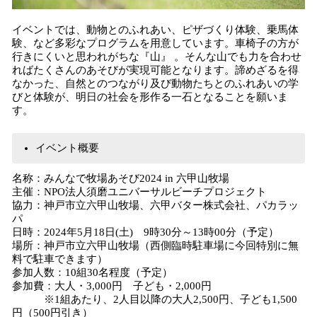
イベントでは、動物とのふれあい、ピザづくり体験、乗馬体
験、など多彩なプログラムを用意しています。車椅子の方が
行きにくいと思われがちな『山』 。そんな山でも力を合わせ
ればたくさんのあそびが実現可能となります。諦めざるを得
なかった、自然とのつながり及び動物たちとのふれあいの学
びと体験が、明日の社会を形作る一石となることを願いま
す。
イベント概要
名称：みんなで牧場あそび2024 in 六甲山牧場
主催：NPO法人須磨ユニバーサルビーチプロジェクト
協力：神戸市立六甲山牧場、六甲バター株式会社、パカラッ
パ
日時：2024年5月18日(土) 9時30分～13時00分（予定）
場所：神戸市立六甲山牧場（西側臨時駐車場に今回特別に無
料で駐車できます）
参加人数：10組30名程度（予定）
参加費：大人・3,000円 子ども・2,000円
※1組あたり、2人目以降の大人2,500円、子ども1,500
円（500円引き）