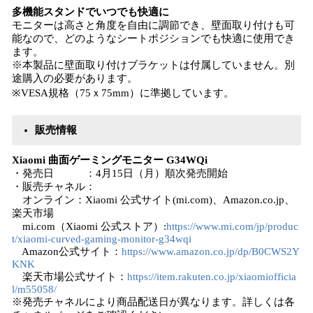
多機能スタンドでいつでも快適に
モニターは高さと角度を自由に調節でき、壁面取り付けも可
能なので、どのようなシートポジションでも快適に使用でき
ます。
※本製品に壁面取り付けブラケットは付属していません。別
途購入の必要があります。
※VESA規格（75ｘ75mm）に準拠しています。
販売情報
Xiaomi 曲面ゲーミングモニター G34WQi
・発売日 ：4月15日（月）順次発売開始
・販売チャネル：
オンライン：Xiaomi 公式サイト(mi.com)、Amazon.co.jp、
楽天市場
mi.com（Xiaomi 公式ストア）:
https://www.mi.com/jp/produc
t/xiaomi-curved-gaming-monitor-g34wqi
Amazon公式サイト：
https://www.amazon.co.jp/dp/B0CWS2Y
KNK
楽天市場公式サイト：
https://item.rakuten.co.jp/xiaomiofficia
l/m55058/
※発売チャネルにより商品配送日が異なります。詳しくは各