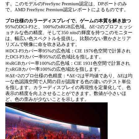
す。このモデルのFreeSync Premium認定は、DPポートのみ
で、AMD FreeSync Premium認定レポートによるものです。
プロ仕様のカラーディスプレイで、ゲームの本質を解き放つ
95%のDCI-P3と、100%のsRGB広色域、ΔE<2のプロフェッシ
ョナルな色の精度、そして350 nitsの輝度を持つこのモニター
は、幅広い色スペクトルを提供し、比類のない豊かさとリア
リズムで映像に命を吹き込みます。
※DCI-P3カバー率95%の広色域：CIE 1976色空間で計算され
たDCI-P3カバー率95%の広色域比を指します。
※sRGBカバー率100%の広色域：CIE 1931色空間で計算され
たsRGBカバー率100%の広色域比を指します。
※ΔE<2のプロ仕様の色精度：*ΔE<2は平均値であり、ΔEは均
一な色認識空間で人間の目が認識する色の違いのテスト単位
を指します。カラーディスプレイの再現性を定量化して、色
表示の精度を向上させることができます。数値が小さいほ
ど、色の歪みが少ないことを示します。