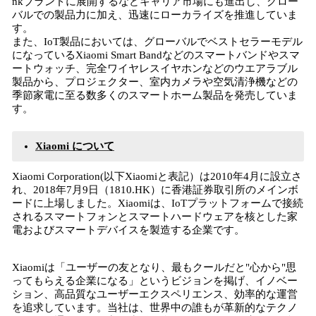
nkブランドに展開するなどキャリア市場にも進出し、グロー
バルでの製品力に加え、迅速にローカライズを推進していま
す。
また、IoT製品においては、グローバルでベストセラーモデル
になっているXiaomi Smart Bandなどのスマートバンドやスマ
ートウォッチ、完全ワイヤレスイヤホンなどのウエアラブル
製品から、プロジェクター、室内カメラや空気清浄機などの
季節家電に至る数多くのスマートホーム製品を発売していま
す。
Xiaomi について
Xiaomi Corporation(以下Xiaomiと表記）は2010年4月に設立さ
れ、2018年7月9日（1810.HK）に香港証券取引所のメインボ
ードに上場しました。Xiaomiは、IoTプラットフォームで接続
されるスマートフォンとスマートハードウェアを核とした家
電およびスマートデバイスを製造する企業です。
Xiaomiは「ユーザーの友となり、最もクールだと"心から"思
ってもらえる企業になる」というビジョンを掲げ、イノベー
ション、高品質なユーザーエクスペリエンス、効率的な運営
を追求しています。当社は、世界中の誰もが革新的なテクノ