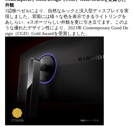
外観
3辺狭ベゼルにより、自然なルックと没入型ディスプレイを実
現しました。背面には様々な色を表示できるライトリングを
あしらい、eスポーツらしい外観を更に引き立てます。このよ
うな優れたデザイン性により、2023年 Contemporary Good De
sign（CGD）Gold Awardを受賞しました。