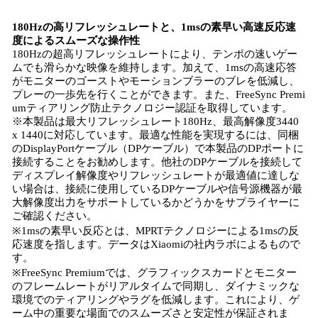
180Hzの高リフレッシュレートと、1msの素早い高速反応速
度によるスムーズな操作性
180Hzの超高リフレッシュレートにより、テンポの速いゲー
ムでも滑らかな映像を維持します。加えて、1msの高速応答
がモニターのゴーストやモーションブラーのブレを低減し、
プレーの一歩先を行くことができます。また、FreeSync Premi
umティアリング防止テクノロジー認証を取得しています。
※本製品は最大リフレッシュレート180Hz、最高解像度3440
x 1440に対応しています。最適な性能を実現するには、同梱
のDisplayPortケーブル（DPケーブル）で本製品のDPポートに
接続することをお勧めします。他社のDPケーブルを接続して
ディスプレイ解像度やリフレッシュレートが最適値に達しな
い場合は、接続に使用しているDPケーブルや信号源機器が最
大解像度出力をサポートしているかどうかをサプライヤーに
ご確認ください。
※1msの素早い反応とは、MPRTテクノロジーによる1msの反
応速度を指します。データはXiaomiの社内ラボによるもので
す。
※FreeSync Premiumでは、グラフィックスカードとモニター
のフレームレートがリアルタイムで同期し、ダイナミックな
環境でのティアリングやラグを低減します。これにより、ゲ
ーム中の重要な場面でのスムーズさと安定性が保証されま