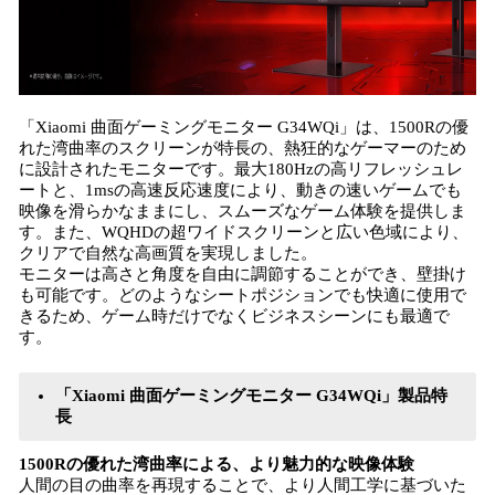
「Xiaomi 曲面ゲーミングモニター G34WQi」は、1500Rの優
れた湾曲率のスクリーンが特長の、熱狂的なゲーマーのため
に設計されたモニターです。最大180Hzの高リフレッシュレ
ートと、1msの高速反応速度により、動きの速いゲームでも
映像を滑らかなままにし、スムーズなゲーム体験を提供しま
す。また、WQHDの超ワイドスクリーンと広い色域により、
クリアで自然な高画質を実現しました。
モニターは高さと角度を自由に調節することができ、壁掛け
も可能です。どのようなシートポジションでも快適に使用で
きるため、ゲーム時だけでなくビジネスシーンにも最適で
す。
「Xiaomi 曲面ゲーミングモニター G34WQi」製品特
長
1500Rの優れた湾曲率による、より魅力的な映像体験
人間の目の曲率を再現することで、より人間工学に基づいた