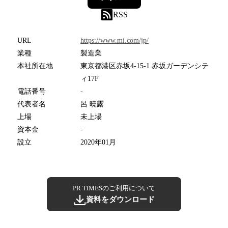
RSS
URL
https://www.mi.com/jp/
業種
製造業
本社所在地
東京都港区赤坂4-15-1 赤坂ガーデンシテ
ィ17F
電話番号
-
代表者名
呂 暁露
上場
未上場
資本金
-
設立
2020年01月
PR TIMESのご利用について
資料をダウンロード