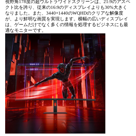
視野角178度の超ウルトラワイドスクリーンは、21:9のアスペ
クト比を誇り、従来の16:9のディスプレイよりも30%大きく
なりました。また、3440×1440のWQHDのクリアな解像度
が、より鮮明な画質を実現します。横幅の広いディスプレイ
は、ゲームだけでなく多くの情報を処理するビジネスにも最
適なモニターです。