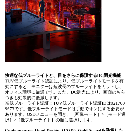
快適な低ブルーライトと、目をさらに保護するDC調光機能
TÜV低ブルーライト認証により、低ブルーライトモードを有
効にすると、モニターは短波長のブルーライトをカットし、
オフィス環境に最適です。また、DC調光により、画面のちら
つきも効果的に低減します。
※低ブルーライト認証：TÜV低ブルーライト認証IDは021700
9673です。低ブルーライトモードは手動でオンにする必要が
あります。OSDメニューを開き、［画像モード］>［モード選
択］>［低ブルーライト］の順に選択します。
Contemporary Good Design（CGD）Gold Awardを受賞した