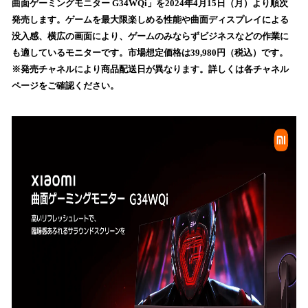
曲面ゲーミングモニター G34WQi」を2024年4月15日（月）より順次
読
発売します。ゲームを最大限楽しめる性能や曲面ディスプレイによる
み
没入感、横広の画面により、ゲームのみならずビジネスなどの作業に
込
も適しているモニターです。市場想定価格は39,980円（税込）です。
み
※発売チャネルにより商品配送日が異なります。詳しくは各チャネル
中
で
ページをご確認ください。
す