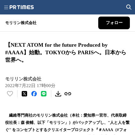
モリリン株式会社
フォロー
【NEXT ATOM for the future Produced by
#AAAA】始動。TOKYOから PARISへ。日本から
世界へ。
モリリン株式会社
2022年7月22日 17時00分
い
い
ね
！
繊維専門商社のモリリン株式会社（本社：愛知県一宮市、代表取締
数
役社長：森 俊輔、以下「モリリン」）がバックアップし、"人と人を繋
を
ぐ" をコンセプトとするクリエイタープロジェクト『＃AAAA（#フォ
読