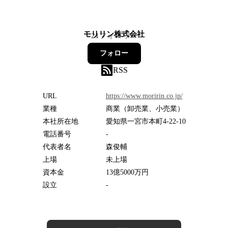
モリリン株式会社
21
フォロワー
フォロー
RSS
URL
https://www.moririn.co.jp/
業種
商業（卸売業、小売業）
本社所在地
愛知県一宮市本町4-22-10
電話番号
-
代表者名
森俊輔
上場
未上場
資本金
13億5000万円
設立
-