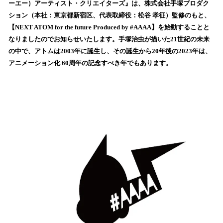
ーエー）アーティスト・クリエイターズ』は、株式会社手塚プロダク
み
ション（本社：東京都新宿区、代表取締役：松谷 孝征）監修のもと、
込
【NEXT ATOM for the future Produced by #AAAA】を始動することと
み
なりましたのでお知らせいたします。手塚治虫が描いた21世紀の未来
中
で
の中で、アトムは2003年に誕生し、その誕生から20年後の2023年は、
す
アニメーション化 60周年の記念すべき年でもあります。