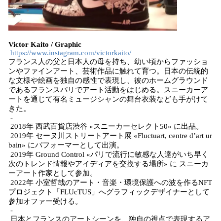
Victor Kaito / Graphic
https://www.instagram.com/victorkaito/
フランス人の父と日本人の母を持ち、幼い頃からファッショ
ンやファインアート、芸術作品に触れて育つ。日本の伝統的
な文様や絵画を独自の感性で表現し、彼のホームグラウンド
であるフランスパリでアート活動をはじめる。スニーカーア
ートを通じて有名ミュージシャンの舞台衣装なども手がけて
きた。
-
2018年 西武百貨店渋谷 «スニーカーセレクト50» に出品。
2019年 セーヌ川ストリートアート展 «Fluctuart, centre d’art ur
bain» にパフォーマーとして出演。
2019年 Ground Control «パリで流行に敏感な人達がいち早く
次のトレンド情報やアイディアを交換する場所» に スニーカ
ーアート作家として参加。
2022年 小室哲哉のアート・音楽・環境保護への波を作るNFT
プロジェクト「FLUcTUS」へグラフィックデザイナーとして
参加オファー受ける。
-
日本とフランスのアートシーンを、独自の視点で表現するア