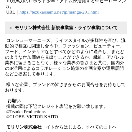
10万馬力のロボット少年・アトムが活躍するSFヒーローマン
ガ。
URL｜
https://tezukaosamu.net/jp/manga/291.html
モリリン株式会社 新規事業室・ライツ事業について
コンシューマーニーズ、ライフスタイルが多様性を帯び、流
動的で相互に関連し合う中、ファッション、ビューティー、
フード、インテリアなどすべてがどのように適合し、またど
のような付加価値を見出すことができるか、繊維、アパレル
業界に留まることなく、様々な業界の皆さまと共に、国内外
のIP活用によるコラボレーション施策の企画立案や運用展開
などご提案して参ります。
様々な企業、ブランドの皆さまからのお問合せをお待ちして
おります。
お願い
掲載の際は下記クレジット表記をお願い致します。
©Tezuka Productions
©GLOBE. VICTOR KAITO
モリリン株式会社
イトからはじまる、すべてのコトへ