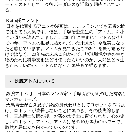
ーティストとして、今後ボーダレスな活動が期待されてい
る。
Kaito氏コメント
日本を代表するアニメや漫画は、ここフランスでも若者の間
ではとても人気です。僕は、手塚治虫先生の「アトム」を小
さい頃から読んでいました。2003年に生まれたアトムは今年
で20年。アトムの世界に描かれていた未来が、今現実になっ
たと感じています。アトムが見てきたこの20年を振り返るだ
けではなく、20年先の未来に向かって、地球環境や他の生き
物のために科学技術はどう使ったらいいのか、人間はどう生
きたらいいのか、アトムになった気持ちで描きます。
鉄腕アトムについて
鉄腕アトムは、⽇本のマンガ家・⼿塚 治⾍が創作した有名な
マンガシリーズ。
天馬博士が亡き息子飛雄の身代わりとしてロボットを作りあ
げ、ロボットが成長しないことに気づき、その後失踪しま
す。天馬博士失踪の後、お茶の水博士に育てられた、心の優
しいロボット、アトム。アトムはその10万馬力のパワーで、
敢然と悪に立ち向かっていくのです。