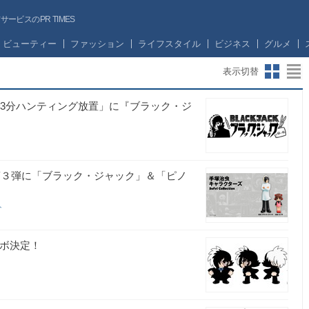
ビスのPR TIMES
ビューティー
ファッション
ライフスタイル
ビジネス
グルメ
表示切替
で3分ハンティング放置」に『ブラック・ジ
ion』 第３弾に「ブラック・ジャック」＆「ピノ
ト
ラボ決定！