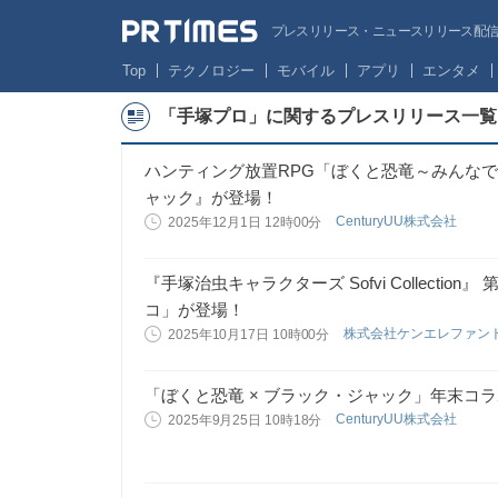
プレスリリース・ニュースリリース配信サー
Top
テクノロジー
モバイル
アプリ
エンタメ
「手塚プロ」に関するプレスリリース一覧
ハンティング放置RPG「ぼくと恐竜～みんな
ャック』が登場！
CenturyUU株式会社
2025年12月1日 12時00分
『手塚治虫キャラクターズ Sofvi Collect
コ」が登場！
株式会社ケンエレファン
2025年10月17日 10時00分
「ぼくと恐竜 × ブラック・ジャック」年末コ
CenturyUU株式会社
2025年9月25日 10時18分