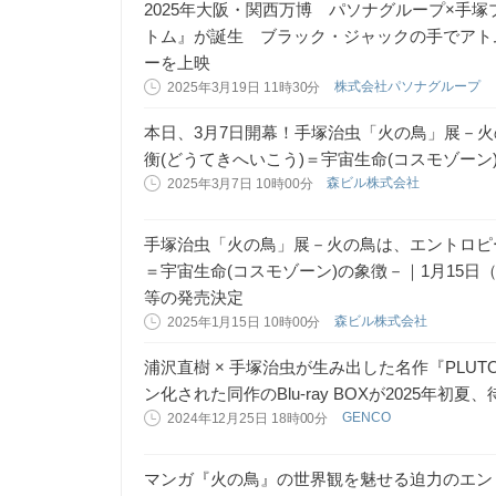
2025年大阪・関西万博 パソナグループ×手
トム』が誕生 ブラック・ジャックの手でアトム
ーを上映
株式会社パソナグループ
2025年3月19日 11時30分
本日、3月7日開幕！手塚治虫「火の鳥」展－
衡(どうてきへいこう)＝宇宙生命(コスモゾーン
森ビル株式会社
2025年3月7日 10時00分
手塚治虫「火の鳥」展－火の鳥は、エントロピ
＝宇宙生命(コスモゾーン)の象徴－｜1月15
等の発売決定
森ビル株式会社
2025年1月15日 10時00分
浦沢直樹 × 手塚治虫が生み出した名作『PLUTO』
ン化された同作のBlu-ray BOXが2025年初
GENCO
2024年12月25日 18時00分
マンガ『火の鳥』の世界観を魅せる迫力のエン