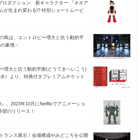
塚プロダクション 新キャラクター 『ネオア
が生まれ変わる!? 特別ショートムービ
火の鳥は、エントロピー増大と抗う動的平
)の象徴－
ー増大と抗う動的平衡(どうてきへいこう)
日（水）より、特典付きプレミアムチケット
。2023年10月にNetflixでアニメーショ
夏、待望のリリース！
トランス展示！会場構成やみどころを公開