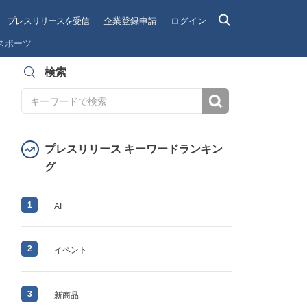
プレスリリースを受信
企業登録申請
ログイン
スポーツ
検索
検索
プレスリリース キーワードランキン
グ
1
AI
2
イベント
3
新商品