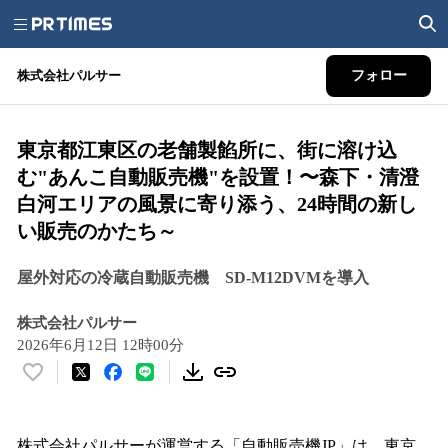
株式会社パルサー
フォロー
東京都江東区の老舗製餡所に、街に溶け込
む"あんこ自動販売機"を設置！〜森下・清澄
白河エリアの風景に寄り添う、24時間の新し
い販売のかたち～
屋外対応の冷蔵自動販売機 SD-M12DVMを導入
株式会社パルサー
2026年6月12日 12時00分
い
い
ね
！
株式会社パルサーが運営する「自動販売機JP」は、東京