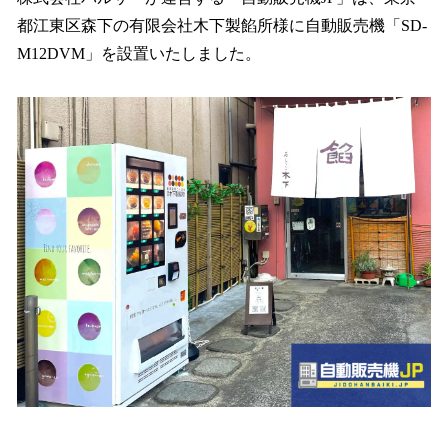
数
都江東区森下の有限会社木下製餡所様に自動販売機「SD-
を
M12DVM」を設置いたしました。
読
み
込
み
中
で
す