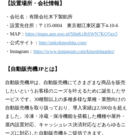
【
設置場所・会社情報
】
・会社名：有限会社木下製餡所
・設置先住所：〒135-0004 東京都江東区森下4-10-6
・MAP：
https://maps.app.goo.gl/S8nKrJhSWN7KQ5gx5
・公式サイト：
http://ankokinoshita.com/
・Instagram：
https://www.instagram.com/kinoshitaanko/
【自動販売機JPとは】
自動販売機JPは、自動販売機にてさまざまな商品を販売
したいというお客様のニーズを叶えるために誕生したサ
ービスです。30種類以上の多種多様な業種・業態向けの
自動販売機を取り扱っており、導入実績は2,500台を超え
ました。冷凍・冷蔵・保冷機能を搭載した機種や屋外・
屋内設置対応、キャッシュレス決済対応などあらゆるニ
ーズに対応した自動販売機をご提供できます。