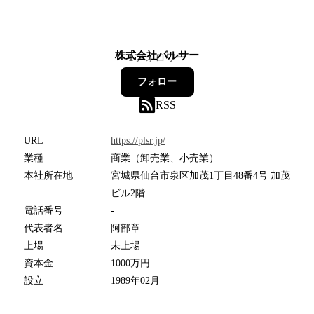
株式会社パルサー
1
フォロワー
フォロー
RSS
URL
https://plsr.jp/
業種
商業（卸売業、小売業）
本社所在地
宮城県仙台市泉区加茂1丁目48番4号 加茂
ビル2階
電話番号
-
代表者名
阿部章
上場
未上場
資本金
1000万円
設立
1989年02月