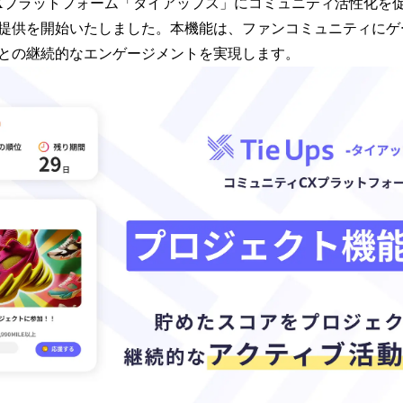
数
Xプラットフォーム「タイアップス」にコミュニティ活性化を
を
提供を開始いたしました。本機能は、ファンコミュニティにゲ
読
との継続的なエンゲージメントを実現します。
み
込
み
中
で
す