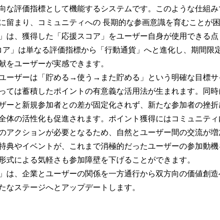
向な評価指標として機能するシステムです。このような仕組み
に留まり、コミュニティへの 長期的な参画意識を育むことが
」は、獲得した「応援スコア」をユーザー自身が使用できる点
コア」は単なる評価指標から「行動通貨」へと進化し、期間限
献をユーザーが実感できます。
ユーザーは「貯める→使う→また貯める」という明確な目標サ
っては蓄積したポイントの有意義な活用法が生まれます。同時
ザーと新規参加者との差が固定化されず、新たな参加者の挫折
全体の活性化も促進されます。ポイント獲得にはコミュニティ
のアクションが必要となるため、自然とユーザー間の交流が増
特典やイベントが、これまで消極的だったユーザーの参加動機
形式による気軽さも参加障壁を下げることができます。
」は、企業とユーザーの関係を一方通行から双方向の価値創造
たなステージへとアップデートします。