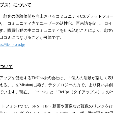
アップス）について
、顧客の体験価値を向上させるコミュニティCXプラットフォ
り、コミュニティ内でユーザーの活性化、再来訪を促し、ロイ
す。購買行動の中にコミュニティを組み込むことにより、顧客
口コミにつなげることが可能です。
ps://tieups.co.jp/
について
アップを促進するTieUps株式会社は、「個人の活動が楽しく
える。」をMissionに掲げ、テクノロジーの力で、より良い共
ます。現在、「lit.link」と「TieUps（タイアップス）」
は、スマートフォン1つで、SNS・HP・動画や画像など複数のリンク