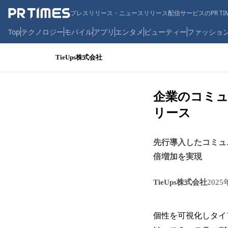
プレスリリース・ニュースリリース配信サービスのPR TIM
Top
テクノロジー
モバイル
アプリ
エンタメ
ビューティー
ファッショ
TieUps株式会社
企業のコミ
リース
先行導入したコミュ
倍増加を実現
TieUps株式会社
2025
個性を可視化しタイ