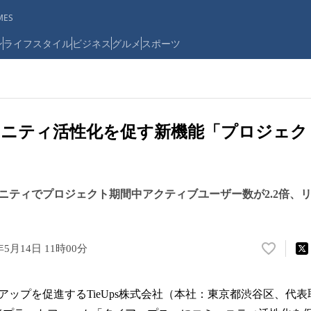
ES
ン
ライフスタイル
ビジネス
グルメ
スポーツ
ュニティ活性化を促す新機能「プロジェク
ニティでプロジェクト期間中アクティブユーザー数が2.2倍、リア
年5月14日 11時00分
い
い
ね
アップを促進するTieUps株式会社（本社：東京都渋谷区、代表
！