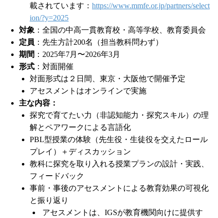
載されています：
https://www.mmfe.or.jp/partners/select
ion/?y=2025
対象
：全国の中高一貫教育校・高等学校、教育委員会
定員
：先生方計200名（担当教科問わず）
期間
：2025年7月〜2026年3月
形式
：対面開催
対面形式は２日間、東京・大阪他で開催予定
アセスメントはオンラインで実施
主な内容：
探究で育てたい力（非認知能力・探究スキル）の理
解とペアワークによる言語化
PBL型授業の体験（先生役・生徒役を交えたロール
プレイ）＋ディスカッション
教科に探究を取り入れる授業プランの設計・実践、
フィードバック
事前・事後のアセスメントによる教育効果の可視化
と振り返り
アセスメントは、IGSが教育機関向けに提供す