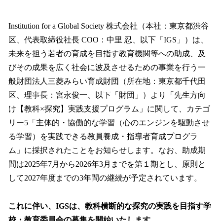
い
ね
！
Institution for a Global Society 株式会社（本社：東京都渋谷
数
区、代表取締役社長 COO：中里 忍、以下「IGS」）は、
を
未来を担う若者の育成を目指す教育機関等への助成、及
読
み
びその成果を広く社会に波及させるための事業を行う一
込
般財団法人三菱みらい育成財団（所在地：東京都千代田
み
区、理事長：宮永俊一、以下「財団」）より「先生方向
中
で
け【教科×探究】実践支援プログラム」に関して、カテゴ
す
リー5「主体的・協働的な学習（心のエンジンを駆動させ
る学習）を実践できる教員養成・指導者育成プログラ
ム」に採択されたことをお知らせします。なお、助成期
間は2025年7月から2026年3月までを第１期とし、原則と
して2027年度までの3年間の継続が予定されています。
これに伴い、IGSは、教科横断的な探究の実践を目指す学
校・教育委員会の募集を開始いたします。