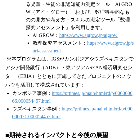
る児童・生徒の非認知能力測定ツール「Ai GRO
W（アイ・グロー）」および、数理科学的なも
のの見方や考え方・スキルの測定ツール「数理
探究アセスメント」を利用します。
Ai GROW：
https://www.aigrow.jp/aigrow
数理探究アセスメント：
https://www.aigrow.jp/s
uri-assessment
※本プログラムは、IGSがカンボジアやウズベキスタンで
アジア開発銀行（ADB）・東アジアASEAN経済研究セン
ター（ERIA）とともに実施してきたプロジェクトのノウ
ハウを活用して構成されています：
カンボジア事例：
https://prtimes.jp/main/html/rd/p/0000000
66.000054457.html
ウズベキスタン事例：
https://prtimes.jp/main/html/rd/p/000
000071.000054457.html
■期待されるインパクトと今後の展望