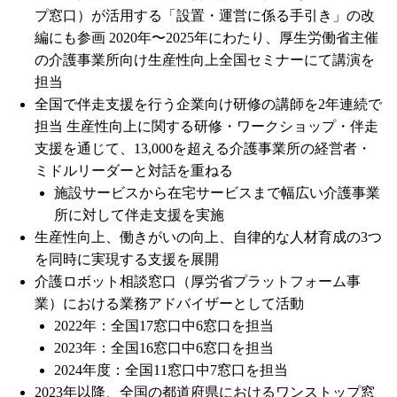
プ窓口）が活用する「設置・運営に係る手引き」の改
編にも参画 2020年〜2025年にわたり、厚生労働省主催
の介護事業所向け生産性向上全国セミナーにて講演を
担当
全国で伴走支援を行う企業向け研修の講師を2年連続で
担当 生産性向上に関する研修・ワークショップ・伴走
支援を通じて、13,000を超える介護事業所の経営者・
ミドルリーダーと対話を重ねる
施設サービスから在宅サービスまで幅広い介護事業
所に対して伴走支援を実施
生産性向上、働きがいの向上、自律的な人材育成の3つ
を同時に実現する支援を展開
介護ロボット相談窓口（厚労省プラットフォーム事
業）における業務アドバイザーとして活動
2022年：全国17窓口中6窓口を担当
2023年：全国16窓口中6窓口を担当
2024年度：全国11窓口中7窓口を担当
2023年以降、全国の都道府県におけるワンストップ窓