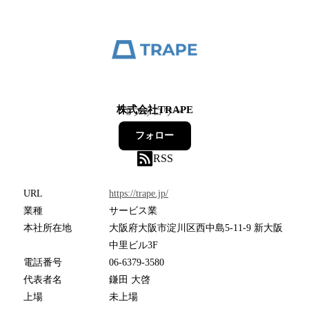
株式会社TRAPE
5
フォロワー
フォロー
RSS
URL
https://trape.jp/
業種
サービス業
本社所在地
大阪府大阪市淀川区西中島5-11-9 新大阪
中里ビル3F
電話番号
06-6379-3580
代表者名
鎌田 大啓
上場
未上場