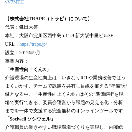
vV7MTH
【
株式会社TRAPE（トラピ）について
】
代表：鎌⽥⼤啓
本社：⼤阪市淀川区⻄中島5-11-9 新⼤阪中⾥ビル3F
URL：
https://trape.jp/
設⽴：2015年9⽉
事業内容：
「生産性向上くん®︎」
介護現場の生産性向上は、いきなりICTや業務改善ではう
まくいかず、チームで課題を共有し目線を揃える“準備”が
鍵となる中、「生産性向上くん®」はその“準備8割”を現
場で実行できる、委員会運営から課題の見える化・分析
までを一体で支援する完全無料のオンラインツールです
「Sociwell ソシウェル」
介護職員の働きやすい職場環境づくりを実現し、内閣総