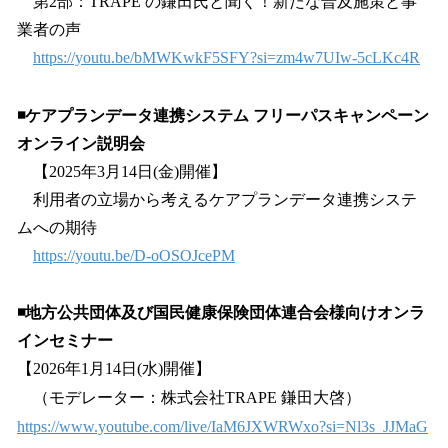
第2部：TRAPE の鎌田氏と聞く！新たな普及施策と事
業者の声
https://youtu.be/bMWKwkF5SFY?si=zm4w7UIw-5cLKc4R
◾️ケアプランデータ連携システム フリーパスキャンペーン
オンライン説明会
【2025年3月14日(金)開催】
利用者の立場から考えるケアプランデータ連携システ
ムへの期待
https://youtu.be/D-oOSOJcePM
◾️地方公共団体及び国民健康保険団体連合会様向けオンラ
インセミナー
【2026年1月14日(水)開催】
（モデレーター：株式会社TRAPE 鎌田大啓）
https://www.youtube.com/live/IaM6JXWRWxo?si=Nl3s_JJMaG