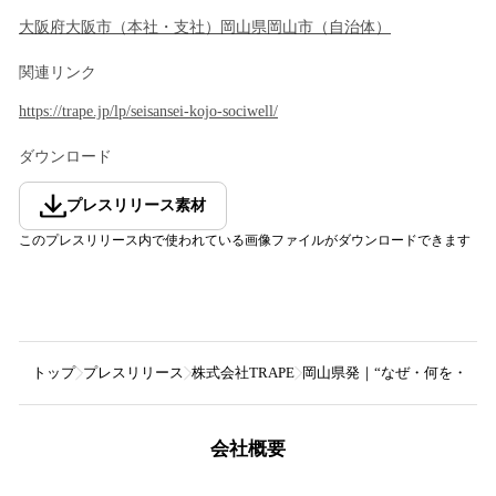
大阪府
大阪市
（
本社・支社
）
岡山県
岡山市
（
自治体
）
関連リンク
https://trape.jp/lp/seisansei-kojo-sociwell/
ダウンロード
プレスリリース素材
このプレスリリース内で使われている画像ファイルがダウンロードできます
トップ
プレスリリース
株式会社TRAPE
岡山県発｜“なぜ・何を・ど
会社概要