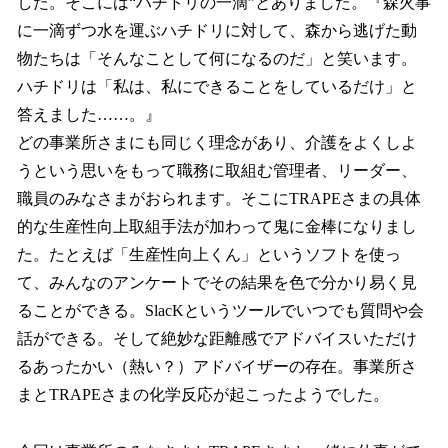
した。そこには“ハチドリの一滴”とありました。『森火事
に一滴ずつ水を運ぶハチドリに対して、森から逃げた動
物たちは「そんなことして何になるのだ」と笑います。
ハチドリは「私は、私にできることをしているだけ」と
答えました……。』
どの事業所さまにも同じく理念があり、介護をよくしよ
うという思いをもって職務に取組む管理者、リーダー、
職員のみなさまがおられます。そこにTRAPEさまの具体
的な生産性向上取組手法が加わって鬼に金棒になりまし
た。たとえば「生産性向上くん」というソフトを使っ
て、みんなのアンケートでその結果を色で分かり易く見
ることができる。SlacKというツールでいつでも質問や会
話ができる。そして絶妙な距離感でアドバイスいただけ
るあったかい（熱い？）アドバイザーの存在。事業所さ
まとTRAPEさまの化学反応が起こったようでした。