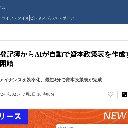
ES
ン
ライフスタイル
ビジネス
グルメ
スポーツ
und、登記簿からAIが自動で資本政策表を作成
開始
ァイナンスを効率化、最短4分で資本政策表が完成
ウンド
2025年7月2日 10時00分
い
い
ね
！
数
を