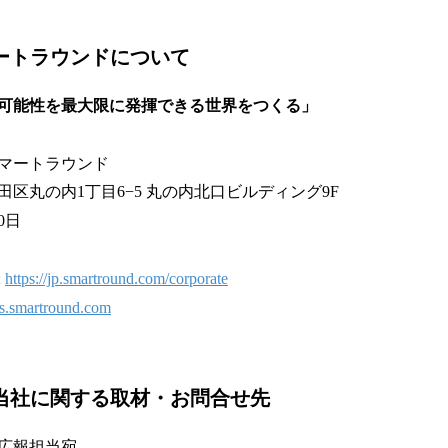
マートラウンドについて
可能性を最大限に発揮できる世界をつくる」
マートラウンド
区丸の内1丁目6−5 丸の内北口ビルディング9F
0日
:
https://jp.smartround.com/corporate
obs.smartround.com
は当社に関する取材・お問合せ先
広報担当宛