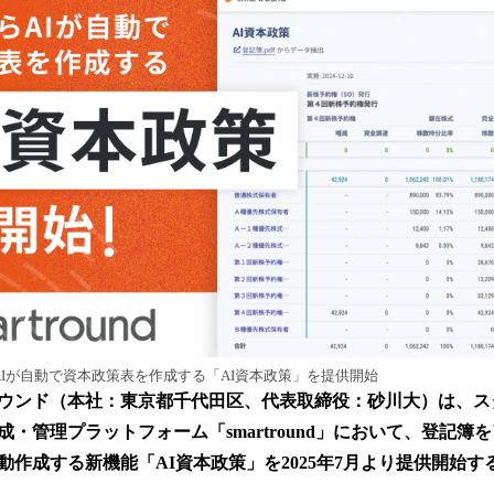
読
み
込
み
中
で
す
簿からAIが自動で資本政策表を作成する「AI資本政策」を提供開始
ウンド（本社：東京都千代田区、代表取締役：砂川大）は、ス
・管理プラットフォーム「smartround」において、登記簿
動作成する新機能「AI資本政策」を2025年7月より提供開始