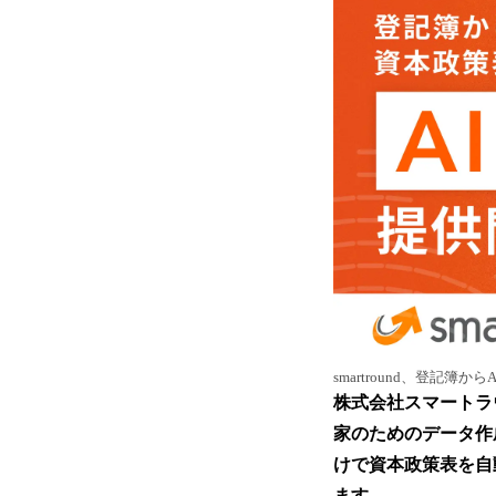
smartround、登記
株式会社スマートラ
家のためのデータ作成
けで資本政策表を自
ます。