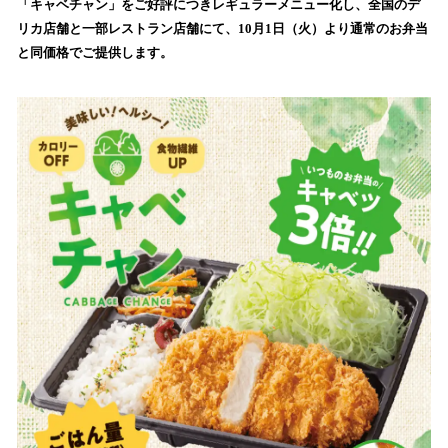
「キャベチャン」をご好評につきレギュラーメニュー化し、全国のデ
読
リカ店舗と一部レストラン店舗にて、10月1日（火）より通常のお弁当
み
と同価格でご提供します。
込
み
中
で
す