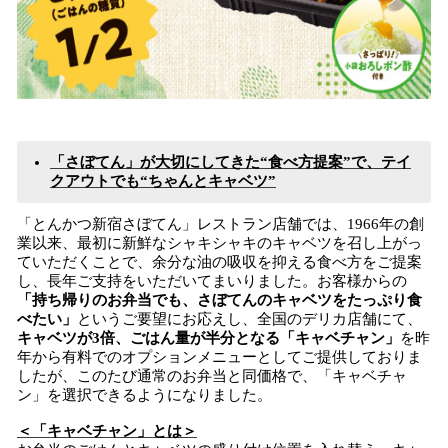
「さぼてん」が大切にしてきた“食べ方提案”で、テイ
クアウトでも“ちゃんとキャベツ”
「とんかつ新宿さぼてん」レストラン店舗では、1966年の創
業以来、最初に新鮮なシャキシャキのキャベツを召し上がっ
ていただくことで、余分な油の吸収を抑える食べ方をご提案
し、長年ご支持をいただいてまいりました。お客様からの
「持ち帰りのお弁当でも、さぼてんのキャベツをたっぷり食
べたい」
というご要望にお応えし、全国のデリカ店舗にて、
キャベツが3倍、ごはん量が半分となる「キャベチャン」
を昨
年から有料でのオプションメニューとしてご提供しておりま
したが、このたび通常のお弁当と同価格で、「キャベチャ
ン」を選択できるようになりました。
＜「キャベチャン」とは＞