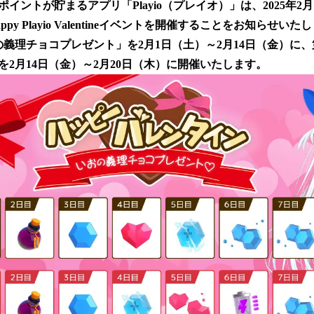
数
イントが貯まるアプリ「Playio（プレイオ）」は、2025年2月1
を
py Playio Valentineイベントを開催することをお知らせいた
読
の義理チョコプレゼント」を2月1日（土）～2月14日（金）に、
み
込
2月14日（金）～2月20日（木）に開催いたします。
み
中
で
す