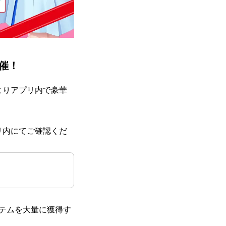
催！
土)よりアプリ内で豪華
リ内にてご確認くだ
」
イテムを大量に獲得す