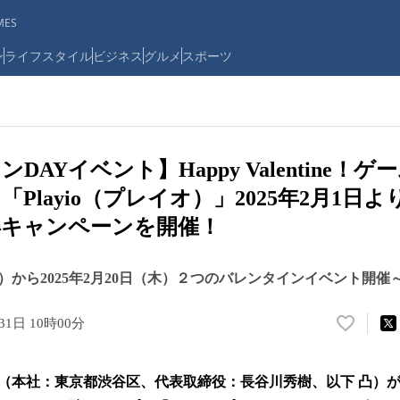
ES
ン
ライフスタイル
ビジネス
グルメ
スポーツ
DAYイベント】Happy Valentine！
Playio（プレイオ）」2025年2月1日よ
得キャンペーンを開催！
（土）から2025年2月20日（木）２つのバレンタインイベント開催
31日 10時00分
い
い
ね
（本社：東京都渋谷区、代表取締役：長谷川秀樹、以下 凸）
！