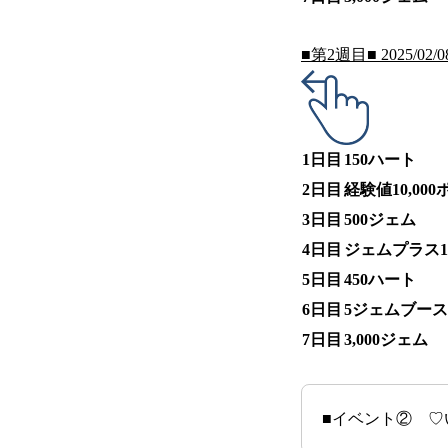
■第2週目■ 2025/02/08(
1日目
150ハート
2日目
経験値10,00
3日目
500ジェム
4日目
ジェムプラス
5日目
450ハート
6日目
5ジェムブース
7日目
3,000ジェム
■イベント② ♡