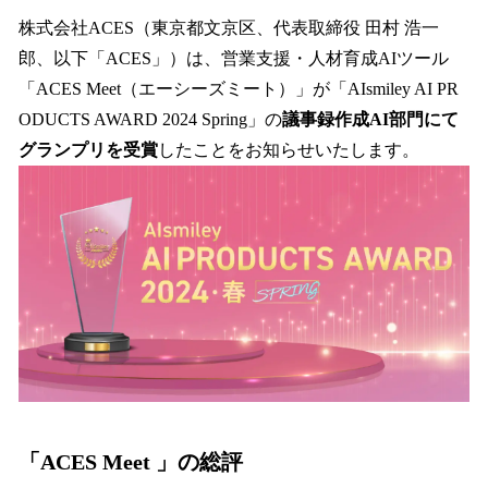
ね
！
株式会社ACES（東京都文京区、代表取締役 田村 浩一
数
郎、以下「ACES」）は、営業支援・人材育成AIツール
を
「ACES Meet（エーシーズミート）」が「AIsmiley AI PR
読
み
ODUCTS AWARD 2024 Spring」の
議事録作成AI部門にて
込
グランプリを受賞
したことをお知らせいたします。
み
中
で
す
「ACES Meet 」の総評