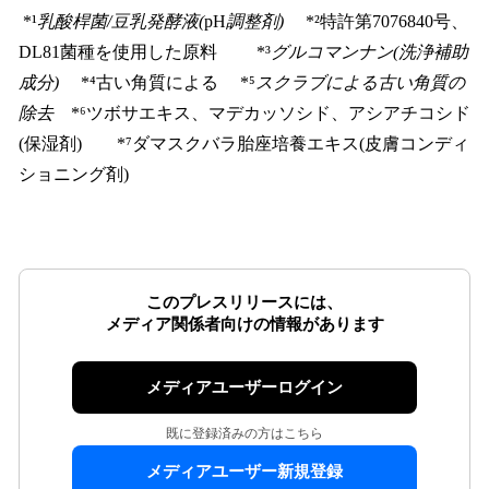
*¹
乳酸桿菌/豆乳発酵液(
pH
調整剤)
*²特許第7076840号、
DL81菌種を使用した原料 *³
グルコマンナン(洗浄補助
成分)
*⁴古い角質による *⁵
スクラブによる古い角質の
除去
*⁶ツボサエキス、マデカッソシド、アシアチコシド
(保湿剤) *⁷ダマスクバラ胎座培養エキス(皮膚コンディ
ショニング剤)
このプレスリリースには、
メディア関係者向けの情報があります
メディアユーザーログイン
既に登録済みの方はこちら
メディアユーザー新規登録