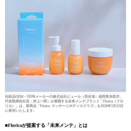
を
読
み
込
み
中
で
す
化粧品OEM・ODMメーカーの株式会社ピュール（所在地：福岡県糸島市、
代表取締役社長：井上一郎）が展開する未来メンテブランド「Florica（フロ
リカ）」は、新商品「Florica マッサージボディスクラブ」を2026年5月22日
に発売いたします。
■Floricaが提案する「未来メンテ」とは