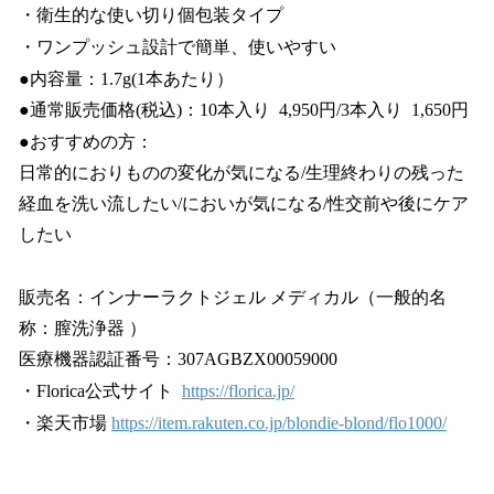
・衛生的な使い切り個包装タイプ
・ワンプッシュ設計で簡単、使いやすい
●内容量：1.7g(1本あたり）
●通常販売価格(税込)：10本入り 4,950円/3本入り 1,650円
●おすすめの方：
日常的におりものの変化が気になる/生理終わりの残った
経血を洗い流したい/においが気になる/性交前や後にケア
したい
販売名：インナーラクトジェル メディカル（一般的名
称：膣洗浄器 ）
医療機器認証番号：307AGBZX00059000
・Florica公式サイト
https://florica.jp/
・楽天市場
https://item.rakuten.co.jp/blondie-blond/flo1000/