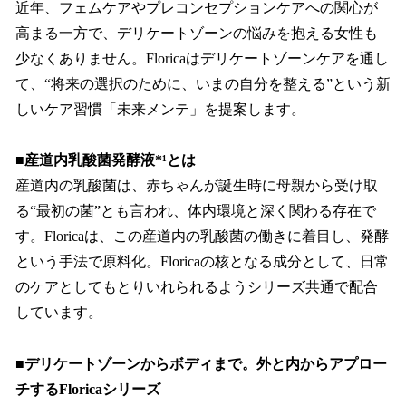
近年、フェムケアやプレコンセプションケアへの関心が
高まる一方で、デリケートゾーンの悩みを抱える女性も
少なくありません。Floricaはデリケートゾーンケアを通し
て、“将来の選択のために、いまの自分を整える”という新
しいケア習慣「未来メンテ」を提案します。
■産道内乳酸菌発酵液*¹とは
産道内の乳酸菌は、赤ちゃんが誕生時に母親から受け取
る“最初の菌”とも言われ、体内環境と深く関わる存在で
す。Floricaは、この産道内の乳酸菌の働きに着目し、発酵
という手法で原料化。Floricaの核となる成分として、日常
のケアとしてもとりいれられるようシリーズ共通で配合
しています。
■デリケートゾーンからボディまで。外と内からアプロー
チするFloricaシリーズ