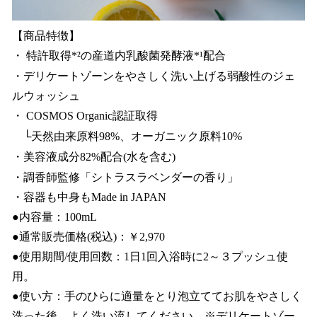
【商品特徴】
・ 特許取得*²の産道内乳酸菌発酵液*¹配合
・デリケートゾーンをやさしく洗い上げる弱酸性のジェ
ルウォッシュ
・ COSMOS Organic認証取得
└天然由来原料98%、オーガニック原料10%
・美容液成分82%配合(水を含む)
・調香師監修「シトラスラベンダーの香り」
・容器も中身もMade in JAPAN
●内容量：100mL
●通常販売価格(税込)：￥2,970
●使用期間/使用回数：1日1回入浴時に2～３プッシュ使
用。
●使い方：手のひらに適量をとり泡立ててお肌をやさしく
洗った後、よく洗い流してください。※デリケートゾー