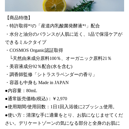
【商品特徴】
・特許取得*²の「産道内乳酸菌発酵液*¹」配合
・水分と油分のバランスが人肌に近く、1品で保湿ケアが
できるミルクタイプ
・COSMOS Organic認証取得
└天然由来成分原料100％、オーガニック原料21％
・美容液成分92％配合(水を含む)
・調香師監修「シトラスラベンダーの香り」
・容器も中身も Made in JAPAN
●内容量：80mL
●通常販売価格(税込)：￥2,970
●使用期間/使用回数：1日1回入浴後に2プッシュ使用。
●使い方：清潔な手に適量をとり、お肌になじませてくだ
さい。デリケートゾーンの気になる部分と全身のお肌に