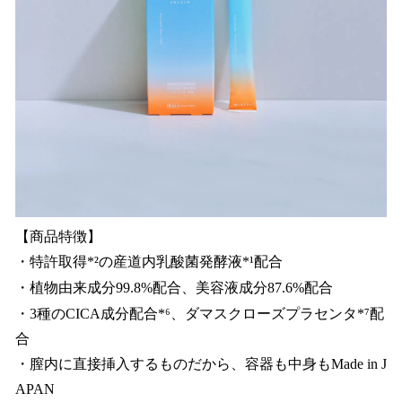
【商品特徴】
・特許取得*²の産道内乳酸菌発酵液*¹配合
・植物由来成分99.8%配合、美容液成分87.6%配合
・3種のCICA成分配合*⁶、ダマスクローズプラセンタ*⁷配
合
・膣内に直接挿入するものだから、容器も中身もMade in J
APAN