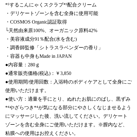
*⁵するこんにゃくスクラブ*³配合クリーム
・デリケートゾーンを含む全身に使用可能
・COSMOS Organic認証取得
└天然由来原100%、オーガニック原料42%
・美容液成分91％配合(水を含む)
・調香師監修「シトラスラベンダーの香り」
・容器も中身もMade in JAPAN
●内容量：280ｇ
●通常販売価格(税込)：￥3,850
●使用期間/使用回数：入浴時のボディケアとして全身にご
使用いただけます。
●使い方：適量を手にとり、ぬれたお肌にのばし、黒ずみ
*⁴やざらつき*⁴が気になる部分にやさしくなじませるよう
にマッサージした後、洗い流してください。デリケート
ゾーンを含む全身にご使用いただけます。※膣内など、
粘膜への使用はお控えください。