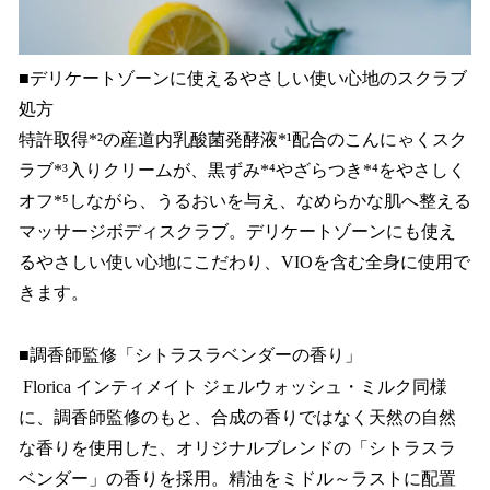
■デリケートゾーンに使えるやさしい使い心地のスクラブ
処方
特許取得*²の産道内乳酸菌発酵液*¹配合のこんにゃくスク
ラブ*³入りクリームが、黒ずみ*⁴やざらつき*⁴をやさしく
オフ*⁵しながら、うるおいを与え、なめらかな肌へ整える
マッサージボディスクラブ。デリケートゾーンにも使え
るやさしい使い心地にこだわり、VIOを含む全身に使用で
きます。
■調香師監修「シトラスラベンダーの香り」
Florica インティメイト ジェルウォッシュ・ミルク同様
に、調香師監修のもと、合成の香りではなく天然の自然
な香りを使用した、オリジナルブレンドの「シトラスラ
ベンダー」の香りを採用。精油をミドル～ラストに配置