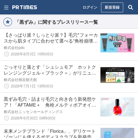
ログイン
新規登録
「黒ずみ」に関するプレスリリース一覧
【さっぱり派？しっとり派？】毛穴*フォーカ
スから肌タイプに合わせて選べる“角栓崩壊洗
顔”が登場！
株式会社pdc
2026年8月3日 10時05分
ごっそりと落とす「シュシュモア ホットク
レンジングジェル＜ブラック＞」がリニュー
アル登場！
株式会社桃谷順天館
2026年7月1日 13時00分
黒ずみ毛穴・詰まり毛穴と向き合う新発想ケ
ア！「AFTAME＋ 角栓メルティポアオイ
ル」新発売。
株式会社ニッセンホールディングス
2026年6月30日 09時00分
未来メンテブランド「Florica」、デリケート
ゾーンにも使えるボディスクラブを新発売。