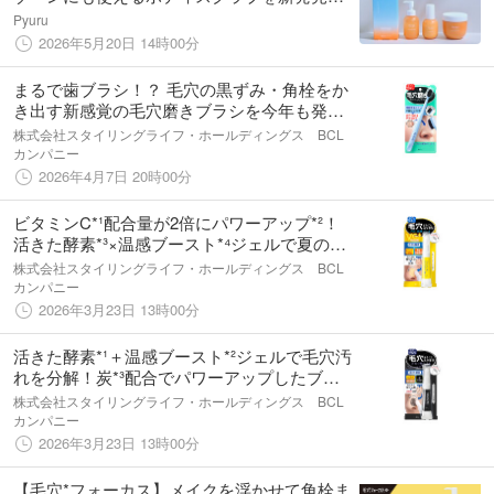
シトラスラベンダーが香る、触れたくなる肌
Pyuru
へ導くセルフケア習慣。
2026年5月20日 14時00分
まるで歯ブラシ！？ 毛穴の黒ずみ・角栓をか
き出す新感覚の毛穴磨きブラシを今年も発
売！
株式会社スタイリングライフ・ホールディングス BCL
カンパニー
2026年4月7日 20時00分
ビタミンC*¹配合量が2倍にパワーアップ*²！
活きた酵素*³×温感ブースト*⁴ジェルで夏の毛
穴悩みに徹底アプローチ。
株式会社スタイリングライフ・ホールディングス BCL
カンパニー
2026年3月23日 13時00分
活きた酵素*¹＋温感ブースト*²ジェルで毛穴汚
れを分解！炭*³配合でパワーアップしたブラ
ックを、ドン・キホーテ、アピタ、ピアゴに
株式会社スタイリングライフ・ホールディングス BCL
て発売。
カンパニー
2026年3月23日 13時00分
【毛穴*フォーカス】メイクを浮かせて角栓ま