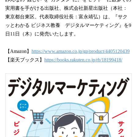
を
実用書を手がける出版社、株式会社新星出版社（本社：
読
み
東京都台東区、代表取締役社長：富永靖弘）は、『サク
込
ッとわかる ビジネス教養 デジタルマーケティング』を9
み
日11日（木）に発売いたします。
中
で
す
【Amazon】
https://www.amazon.co.jp/gp/product/4405120439
【楽天ブックス】
https://books.rakuten.co.jp/rb/18199418/