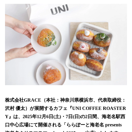
ね
！
数
を
読
み
込
み
中
で
す
株式会社GRACE（本社：神奈川県横浜市、代表取締役：
沢村 優太）が展開するカフェ『UNI COFFEE ROASTER
Y』は、2025年12月6日(土)・7日(日)の2日間、海老名駅西
口中心広場にて開催される「ららぽーと海老名 presents