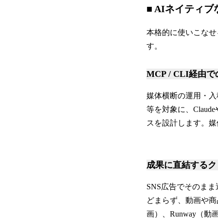
■ AIネイテ
本格的に使いこなせ
す。
MCP / CLI経
媒体横断の運用・入稿・レ
等を対象に、Claud
スを設計します。媒
成果に直結するク
SNS広告でそのま
どまらず、動画や商品
画）、Runway（