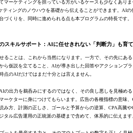
てマーケティングを担っている方がいるケースも少なくありま
ーケティングのノウハウを基礎から伝えることができます。AIの
台づくりを、同時に進められる点も本プログラムの特長です。
のスキルサポート：AIに任せきれない「判断力」も育
任せることは、これから当然になります。一方で、その先にあ
から仮説を立てること、AIが導き出した回答やアクションプ
時点のAIだけではまだ十分とは言えません。
AIの出力を鵜呑みにするのではなく、その良し悪しを見極め
マーケターに身につけてもらいます。広告の各種指標の意味、CP
読み方、計測の正しさ、ゴールと予算からの逆算、CPA高騰や
ジタル広告運用の正統派の基礎まで含めて、体系的に伝えます
トプットを量産する力と、そのアウトプットや数字を正しく見