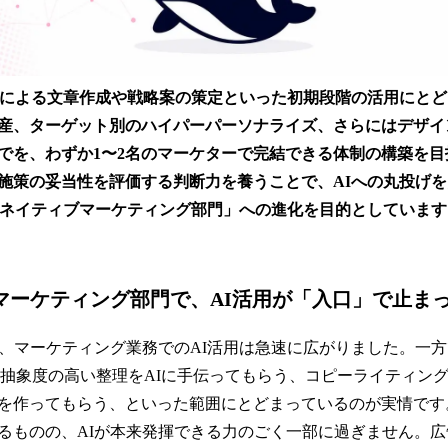
Iによる文章作成や戦略案の策定といった初期段階の活用にとど
産、ターゲット別のハイパーパーソナライズ、さらにはデザイ
でを、わずか1〜2名のマーケターで完結できる体制の構築を目
施策の妥当性を評価する判断力を養うことで、AIへの丸投げを
Iネイティブマーケティング部門」への進化を目的としています
のマーケティング部門で、AI活用が「入口」で止ま
り、マーケティング業務でのAI活用は急速に広がりました。一
な抽象度の高い整理をAIに手伝ってもらう、コピーライティン
を作ってもらう、といった範囲にとどまっているのが実情で
るものの、AIが本来発揮できる力のごく一部に過ぎません。