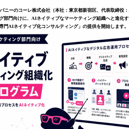
い
ね
ンパニーのコーレ株式会社（本社：東京都新宿区、代表取締役
！
数
グ部門向けに、AIネイティブなマーケティング組織へと進化
を
専門AIネイティブ化コンサルティング」の提供を開始します。
読
み
込
み
中
で
す