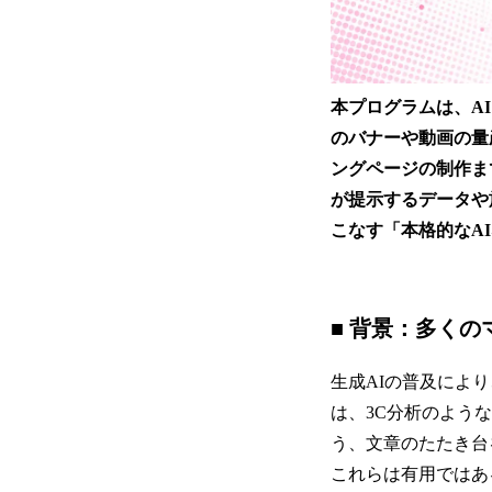
本プログラムは、A
のバナーや動画の量
ングページの制作ま
が提示するデータや
こなす「本格的なA
■ 背景：多く
生成AIの普及によ
は、3C分析のよう
う、文章のたたき台
これらは有用ではあ