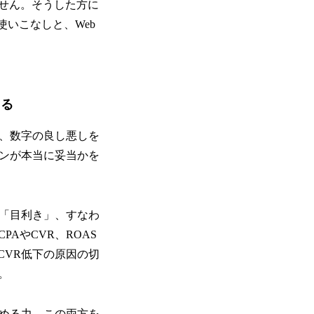
せん。そうした方に
使いこなしと、Web
てる
る、数字の良し悪しを
ランが本当に妥当かを
る「目利き」、すなわ
AやCVR、ROAS
CVR低下の原因の切
。
極める力。この両方を