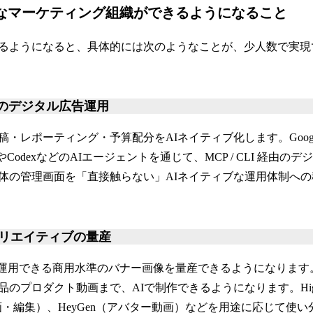
ィブなマーケティング組織ができるようになること
るようになると、具体的には次のようなことが、少人数で実現
由でのデジタル広告運用
ポーティング・予算配分をAIネイティブ化します。Google / Meta 
eやCodexなどのAIエージェントを通じて、MCP / CLI 経由
体の管理画面を「直接触らない」AIネイティブな運用体制へ
リエイティブの量産
ま運用できる商用水準のバナー画像を量産できるようになります
のプロダクト動画まで、AIで制作できるようになります。Higgs
動画・編集）、HeyGen（アバター動画）などを用途に応じて使