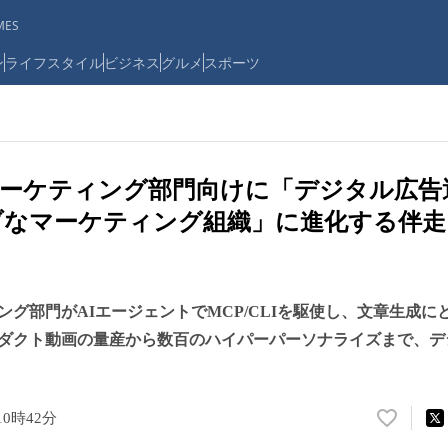
ES
ン
ライフスタイル
ビジネス
グルメ
スポーツ
マーケティング部門向けに「デジタル広告
ブなマーケティング組織」に進化する伴
ング部門がAIエージェントでMCP/CLIを駆使し、文章生成に
ダクト動画の量産から数百のハイパーパーソナライズまで、デ
10時42分
い