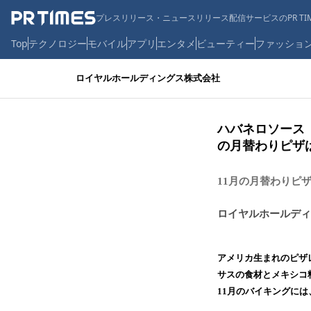
プレスリリース・ニュースリリース配信サービスのPR TIM
Top
テクノロジー
モバイル
アプリ
エンタメ
ビューティー
ファッショ
ロイヤルホールディングス株式会社
ハバネロソース『
の月替わりピザ
11月の月替わりピ
ロイヤルホールディ
アメリカ生まれのピザレ
サスの食材とメキシコ
11月のバイキングに