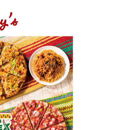
み
込
み
中
で
す