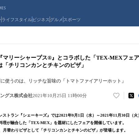
ES
ン
ライフスタイル
ビジネス
グルメ
スポーツ
マリーシャープス®』とコラボした「TEX-MEXフェア
は「チリコンカンとチキンのピザ」
ザに使うのは、リッチな旨味の「トマトファイアリーホット」
ングス株式会社
2021年10月25日 11時00分
い
い
ね
ストラン『シェーキーズ』では2021年9月1日（水）～2021年11月30日（
！
料理が融合した「TEX-MEX」を題材にしたフェアを開催しています。
数
は、月替わりピザとして「チリコンカンとチキンのピザ」が登場します。
を
読