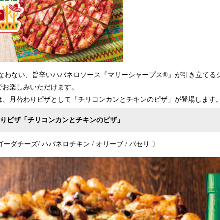
なわない、旨辛いハバネロソース『マリーシャープス®』が引き立てる
でお楽しみいただけます。
には、月替わりピザとして「チリコンカンとチキンのピザ」が登場します
わりピザ
「
チリコンカンと
チキンの
ピザ」
ーダチーズ/ ハバネロチキン / オリーブ / パセリ 〕