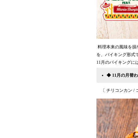
料理本来の風味を損
を、バイキング形式
11月のバイキング
◆
1
1月の月替
〔 チリコンカン / ゴ