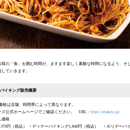
客様の「食」を囲む時間が、ますます楽しく素敵な時間になるよう、そ
指していきます。
バイキング
販売概要
グ価格は店舗、時間帯によって異なります。
ーズ公式ホームページでご確認ください。 URL：
https://shakeys.jp/
大人価格
,370円（税込）
・
ディナーバイキング1,840円（税込）
・
ホリデーバイ