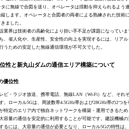
ータに無線で合図を送り、オペレータは揺動を抑えられるよう
操縦します。オペレータと合図者の両者による熟練された技術
てきました。
設業界は技術者の高齢化により担い手不足が課題になっていま
ち、省人化や、生産性、安全性の向上を実現するには、リアル
行うための安定した無線通信環境が不可欠でした。
優位性と新丸山ダムの通信エリア構築について
の優位性
ビ・ラジオ放送、携帯電話、無線LAN（Wi-Fi）など、それ
。ローカル5Gは、周波数帯4.5GHz帯および28GHz帯の2つ
が特定のエリア内で独自ネットワークを構築・運用できるため
大容量の通信を安定的に利用することが可能です。建設機械の
するには、大容量の通信が必要となり、ローカル5Gの特性は、