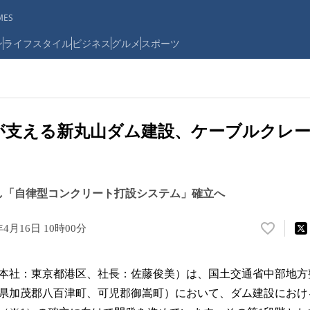
ES
ン
ライフスタイル
ビジネス
グルメ
スポーツ
が支える新丸山ダム建設、ケーブルクレ
し「自律型コンクリート打設システム」確立へ
年4月16日 10時00分
い
い
ね
本社：東京都港区、社長：佐藤俊美）は、国土交通省中部地方
！
数
県加茂郡八百津町、可児郡御嵩町）において、ダム建設におけ
を