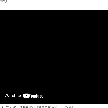
性比較
GとWi-Fiの伝送映像比較（動画再生時間：1分27秒）