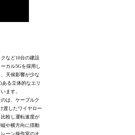
クなど10台の建設
ーカル5Gを採用し
と、天候影響が少な
のある立体的なエリ
ています。
のは、ケーブルク
け渡したワイヤロー
と比較し運転速度が
が縦や横方向に揺動
クレーン操作室のオ