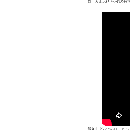
ローカル5GとWi-Fiの特
新丸山ダムでのローカル5