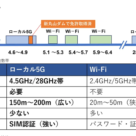
。
波数帯