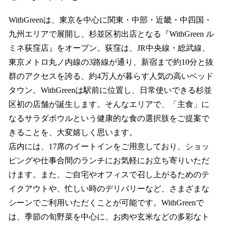
WithGreenは、東京を中心に関東・中部・近畿・中四国・
九州エリアで展開し、杉並区初出店となる『WithGreen ル
ミネ荻窪店』をオープン。荻窪は、JR中央線・総武線、
東京メトロ丸ノ内線の3路線が通り、新宿まで約10分と抜
群のアクセスを誇る、約4万人が暮らす人気の高いベッド
タウン。WithGreenは駅前に位置し、日常使いできる杉並
区初の店舗が誕生します。そんなエリアで、「主食」に
なるサラダボウルという健康的な食の選択肢をご提案で
きることを、大変嬉しく思います。
店内には、17席のイートインをご用意しており、ショッ
ピングや仕事合間のランチにお気軽にお立ち寄りいただ
けます。また、ご自宅やオフィスで召し上がるためのテ
イクアウトや、忙しい時のデリバリーなど、さまざまな
シーンでご利用いただくことが可能です。WithGreenで
は、季節の旬野菜を中心に、お肉や玄米などの多彩なト