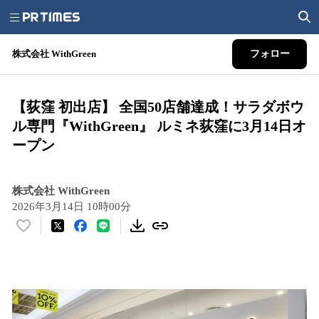
株式会社 WithGreen
フォロー
【荻窪 初出店】 全国50店舗達成！サラダボウ
ル専門『WithGreen』 ルミネ荻窪に3月14日オ
ープン
株式会社 WithGreen
2026年3月14日 10時00分
い
い
ね
！
数
を