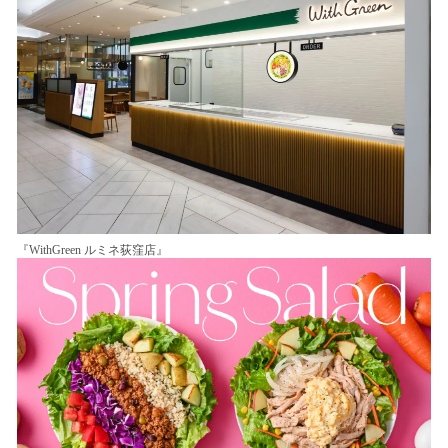
読
み
込
み
中
で
す
『WithGreen ルミネ荻窪店』