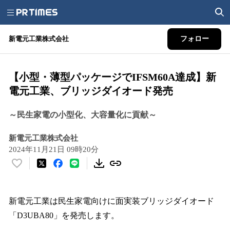
新電元工業株式会社
フォロー
【小型・薄型パッケージでIFSM60A達成】新
電元工業、ブリッジダイオード発売
～民生家電の小型化、大容量化に貢献～
新電元工業株式会社
2024年11月21日 09時20分
い
い
ね
！
新電元工業は民生家電向けに面実装ブリッジダイオード
数
「D3UBA80」を発売します。
を