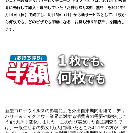
シェアを誇るデリバリーピザチェーン ドミノ・ピザは、2012年から業
読
界に先行して導入・展開していた「お持ち帰り2枚目無料」を2020年6
み
月14日（日）で終了し、6月15日（月）から新サービスとして、1枚か
込
ら何枚でも、どのピザでも半額になる「お持ち帰り半額™」を開始し
み
ます。
中
で
す
新型コロナウイルスの影響による外出自粛期間を経て、デリ
バリー＆テイクアウト業界に対する消費者の需要や嗜好(しこ
う)は大きく変化しました。このたび実施した自主調査※で
は、一般生活者の男女1万人に聞いたところ42.1％の方が「デ