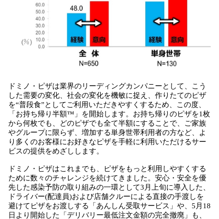
ドミノ・ピザは業界のリーディングカンパニーとして、こう
した需要の変化、社会の変化を機敏に捉え、作りたてのピザ
を“普段食”としてご利用いただきやすくするため、この度、
「お持ち帰り半額™」を開始します。お持ち帰りのピザを1枚
から何枚でも、どのピザでも全て半額にすることで、ご家族
やグループに限らず、増加する単身世帯利用者の方など、よ
り多くのお客様にお好きなピザを手軽に利用いただけるサー
ビスの提供をめざしします。
ドミノ・ピザはこれまでも、ピザをもっと利用しやすくする
ために数々のチャレンジを続けてきました。安心・安全を優
先した感染予防の取り組みの一環として3月上旬に導入した、
ドライバー(配達員)および店舗クルーによる直接の手渡しを
避けてピザをお渡しする「あんしん受取サービス」や、5月18
日より開始した「デリバリー最低注文金額の完全撤廃」も、