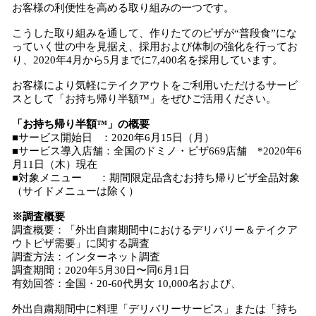
お客様の利便性を高める取り組みの一つです。
こうした取り組みを通して、作りたてのピザが“普段食”にな
っていく世の中を見据え、採用および体制の強化を行ってお
り、2020年4月から5月までに7,400名を採用しています。
お客様により気軽にテイクアウトをご利用いただけるサービ
スとして「お持ち帰り半額™」をぜひご活用ください。
「お持ち帰り半額™」の概要
■サービス開始日 ：2020年6月15日（月）
■サービス導入店舗：全国のドミノ・ピザ669店舗 *2020年6
月11日（木）現在
■対象メニュー ：期間限定品含むお持ち帰りピザ全品対象
（サイドメニューは除く）
※調査概要
調査概要：「外出自粛期間中におけるデリバリー＆テイクア
ウトピザ需要」に関する調査
調査方法：インターネット調査
調査期間：2020年5月30日〜同6月1日
有効回答：全国・20-60代男女 10,000名および、
外出自粛期間中に料理「デリバリーサービス」または「持ち