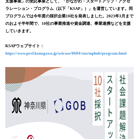
支援事業」の受託事業として、「かながわ・スタートアップ・アクセ
み
ラレーション・プログラム（以下「KSAP」）」を運営しています。同
込
プログラムでは今年度の採択企業10社を発表しました。2023年3月まで
み
のおよそ半年間で、10社の事業推進や資金調達、事業連携などを支援
中
で
していきます。
す
KSAPウェブサイト：​​
https://www.pref.kanagawa.jp/osirase/0604/startuphub/program.html