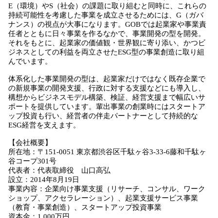
E（環境）やS（社会）の課題に取り組むと同時に、これらの
持続可能性を考慮した事業を成立させるためには、G（ガバ
ナンス）の視点が大事になります。GOBでは起業家や事業責
任者とともに日々事業を作るなかで、事業開発の型を開発。
それをもとに、起業家の価値観・世界観に寄り添い、かつビ
ジネスとしての利益を両立させたESG型の事業創造に取り組
んでいます。
体系化した事業開発の型は、起業家だけではなく既存企業で
の新規事業の開発支援、行政に対する支援などにも導入し、
構想からビジネスモデル構築、検証、経営支援まで幅広いサ
ポートを提供しています。輩出事業の創業時にはスタートア
ップ投資も行い、経営者の伴走パートナーとして持続的な
ESG経営を支えます。
【会社概要】
所在地：〒151-0051 東京都渋谷区千駄ヶ谷3-33-6藤和千駄ヶ
谷コープ301号
代表者：代表取締役 山口高弘
設立：2014年8月19日
事業内容：企業向け事業支援（リサーチ、コンサル、ワーク
ショップ、アクセラレーション）、起業支援サービス事業
（教育・事業創造）、スタートアップ投資事業
資本金：1,000万円