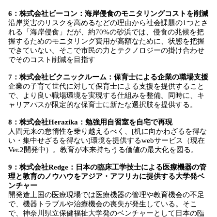
6：株式会社ビーコン：海岸侵食のモニタリングコストを削減
沿岸災害のリスクを高めるなどの理由から社会課題の1つとさ
れる「海岸侵食」だが、約70%の砂浜では、侵食の兆候を把
握するためのモニタリング費用が高額なために、状態を把握
できていない。そこで市民の力とテクノロジーの掛け合わせ
でそのコスト削減を目指す
7：株式会社ピクニックルーム：保育士による企業の職場支援
企業の子育て世代に対して保育士による支援を提供すること
で、より良い職場環境を実現する仕組みを整備。同時に、キ
ャリアパスが限定的な保育士に新たな選択肢を提供する。
8：株式会社Herazika：勉強用自習室を自宅で再現
人間元来の怠惰性を乗り越えるべく、[机に向かわざるを得な
い・集中せざるを得ない]環境を提供するwebサービス（現在
Ver.2開発中）。教育が本来持ちうる価値の最大化を図る。
9：株式会社Redge：日本の臨床工学技士による医療機器の管
理と教育のノウハウをアジア・アフリカに提供する大学発ベ
ンチャー
開発途上国の医療現場では医療機器の管理や教育機会の不足
で、機器トラブルや治療機会の喪失が発生している。そこ
で、神奈川県立保健福祉大学発のベンチャーとして日本の臨