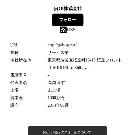
GOB株式会社
21
フォロワー
フォロー
RSS
URL
http://gob-ip.net/
業種
サービス業
本社所在地
東京都渋谷区桜丘町16-13 桜丘フロント
Ⅱ MIDORI.so Shibuya
電話番号
-
代表者名
高岡 泰仁
上場
未上場
資本金
1000万円
設立
2014年08月
PR TIMESのご利用について