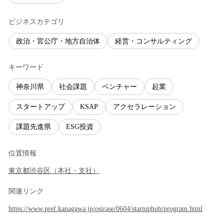
ビジネスカテゴリ
政治・官公庁・地方自治体
経営・コンサルティング
キーワード
神奈川県
社会課題
ベンチャー
起業
スタートアップ
KSAP
アクセラレーション
課題先進県
ESG投資
位置情報
東京都
渋谷区
（
本社・支社
）
関連リンク
https://www.pref.kanagawa.jp/osirase/0604/startuphub/program.html