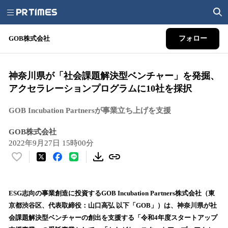
GOB株式会社
フォロー
神奈川県が「社会課題解決型ベンチャー」を発掘、
アクセラレーションプログラムに10社を採択
GOB Incubation Partnersが事業立ち上げを支援
GOB株式会社
2022年9月27日 15時00分
い
い
ね
！
ESG志向の事業創造に投資するGOB Incubation Partners株式会社（東
数
京都渋谷区、代表取締役：山口高弘 以下「GOB」）は、神奈川県が社
を
会課題解決型ベンチャーの創出を支援する「令和4年度スタートアップ
読