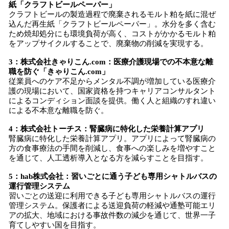
紙「クラフトビールペーパー」
クラフトビールの製造過程で廃棄されるモルト粕を紙に混ぜ
込んだ再生紙「クラフトビールペーパー」。水分を多く含む
ため焼却処分にも環境負荷が高く、コストがかかるモルト粕
をアップサイクルすることで、廃棄物の削減を実現する。
3：株式会社きゃりこん.com：医療介護現場での不本意な離
職を防ぐ「きゃりこん.com」
従業員へのケア不足からメンタル不調が増加している医療介
護の現場において、国家資格を持つキャリアコンサルタント
によるコンディション面談を提供。働く人と組織のすれ違い
による不本意な離職を防ぐ。
4：株式会社トーチス：腎臓病に特化した栄養計算アプリ
腎臓病に特化した栄養計算アプリ。アプリによって腎臓病の
方の食事療法の手間を削減し、食事への楽しみを増やすこと
を通じて、人工透析導入となる方を減らすことを目指す。
5：hab株式会社：習いごとに通う子ども専用シャトルバスの
運行管理システム
習いごとの送迎に利用できる子ども専用シャトルバスの運行
管理システム。保護者による送迎負荷の軽減や通塾可能エリ
アの拡大、地域における事故件数の減少を通じて、世界一子
育てしやすい国を目指す。