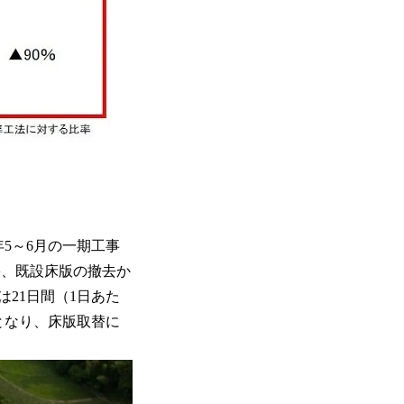
5～6月の一期工事
果、既設床版の撤去か
21日間（1日あた
）となり、床版取替に