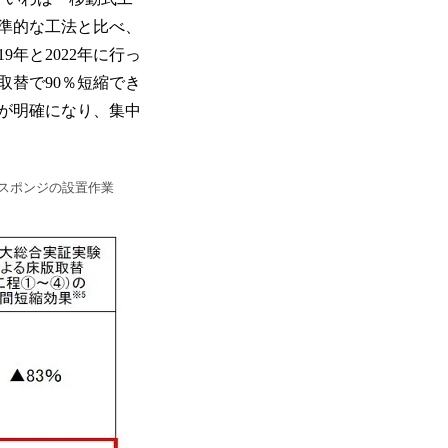
準的な工法と比べ、
年と2022年に行っ
取替で90％短縮でき
が明確になり、集中
スポンジの設置作業