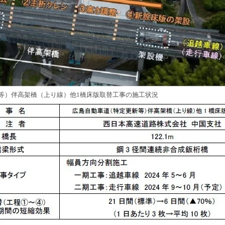
等）伴高架橋（上り線）他1橋床版取替工事の施工状況