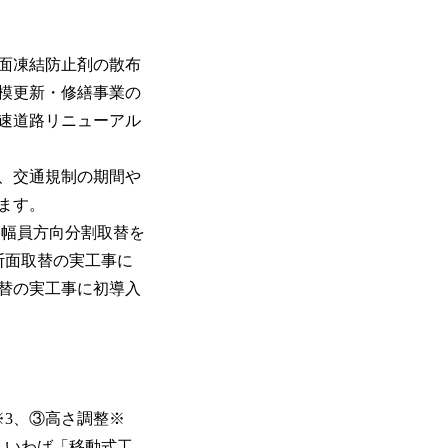
面凍結防止剤の散布
規模更新・修繕事業の
速道路リニューアル
、交通規制の期間や
ます。
に幅員方向分割取替を
全断面取替の実工事に
取替の実工事に初導入
3、③高さ調整※
、いわば「移動式工