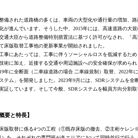
整備された道路橋の多くは、車両の大型化や通行量の増加、路
化が進んでいます。そうした中、2015年には、高速道路の大
交通大臣から道路整備特別措置法に基づく許可がなされ、「高
て床版取替工事他の更新事業が開始されました。
工事にあたっては、工事に伴うソーシャルロスを低減するため
技術に加え、近接する交通や周辺施設への安全確保が求められ
19年に全断面（二車線道路の場合 二車線規制）取替、2022年
ステム」を開発しました。2023年9月には、SDRシステムを
実証しています。そして今般、SDRシステムを幅員方向分割
の概要と特長】
床版取替に係る4つの工程（①既存床版の撤去、②主桁ケレン※
設）を、それぞれの専門班が各エリアにおいて同時並行で行う