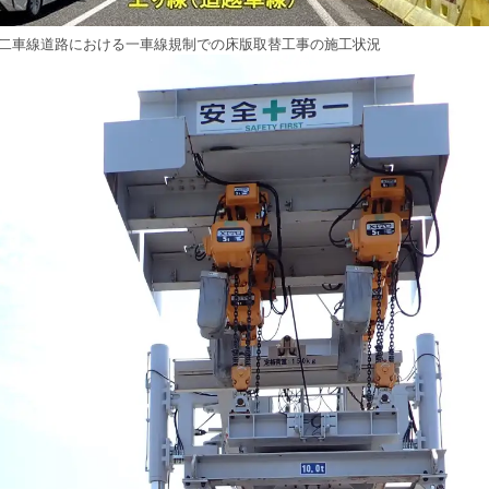
二車線道路における一車線規制での床版取替工事の施工状況