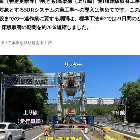
道（特定更新等）伴(とも)高架橋（上り線）他1橋床版取替工
読
対象とするSDRシステムの実工事への導入は初めてです。こ
み
込
設までの一連作業に要する期間は、標準工法※2では21日間のと
み
、床版取替の期間を約70％短縮しました。
中
で
を用いて床版を取り替える工法
す