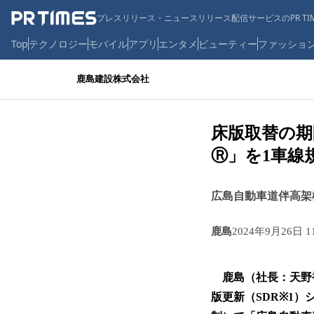
プレスリリース・ニュースリリース配信サービスのPR TIM
Top
テクノロジー
モバイル
アプリ
エンタメ
ビューティー
ファッショ
鹿島建設株式会社
床版取替の期
Ⓡ」を1車線
広島自動車道伴高架
鹿島
2024年9月26日 
鹿島（社長：天野
版更新（SDR※1