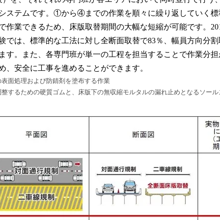
システムです。①から④までの作業を順々に繰り返していく標
で作業できるため、床版取替期間の大幅な短縮が可能です。2019
験では、標準的な工法に対し全断面取替で83％、幅員方向分割
ます。また、各専門班が単一の工程を担当することで作業分担
め、安全に工事を進めることができます。
の表面処理および防錆剤を塗布する作業
調整するための硬質ゴムと、床版下の無収縮モルタルの漏れ止めとなるソール