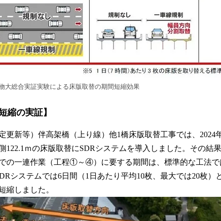
物大総合実証実験による床版取替の期間短縮効果
短縮の実証】
更新等）伴高架橋（上り線）他1橋床版取替工事では、2024年
側122.1ｍの床版取替にSDRシステムを導入しました。その結
での一連作業（工程①～④）に要する期間は、標準的な工法では
DRシステムでは6日間（1日あたり平均10枚、最大では20枚
％短縮しました。