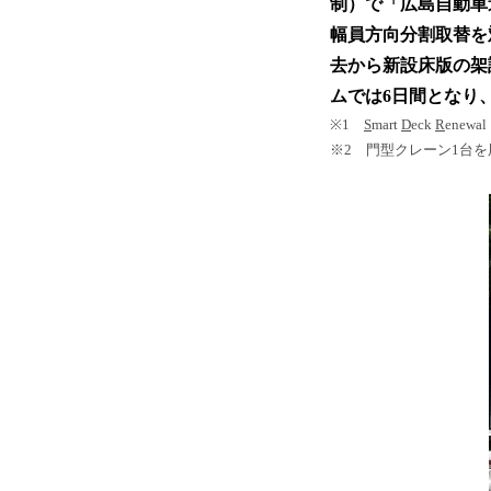
制）で「広島自動車
幅員方向分割取替を
去から新設床版の架
ムでは6日間となり
※1
S
mart
D
eck
R
enewal
※2 門型クレーン1台