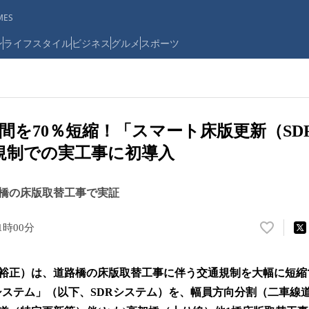
ES
ン
ライフスタイル
ビジネス
グルメ
スポーツ
間を70％短縮！「スマート床版更新（SD
規制での実工事に初導入
橋の床版取替工事で実証
11時00分
い
い
ね
裕正）は、道路橋の床版取替工事に伴う交通規制を大幅に短縮
！
数
）システム」（以下、SDRシステム）を、幅員方向分割（二車線
を