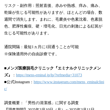
リスク・副作用：照射直後、赤みや熱感、痒み、痛み、
乾燥が生じる可能性がありますが、ほとんどの場合、数
週間で消失します。まれに、毛嚢炎や色素沈着、色素脱
色、肥厚性瘢痕、硬・増毛化、日光の刺激による紅斑が
生じる可能性があります。
通院間隔：最短1ヵ月に1回通うことが可能
※保険適用外の自由診療です。
■メンズ医療脱毛クリニック『エミナルクリニックメン
ズ』
：
https://mens-eminal.jp/lp/?refmedia=31073
■公式Instagram：
https://www.instagram.com/mens_eminalclini
c/
調査概要：「男性の清潔感」に関する調査
【調査期間】2025年3月10日（月）～2025年3月11日