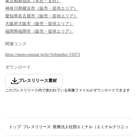
東京都
新宿区
（
本社・支社
）
神奈川県
横浜市
（
販売・提供エリア
）
愛知県
名古屋市
（
販売・提供エリア
）
大阪府
大阪市
（
販売・提供エリア
）
福岡県
福岡市
（
販売・提供エリア
）
関連リンク
https://mens-eminal.jp/lp/?refmedia=31073
ダウンロード
プレスリリース素材
このプレスリリース内で使われている画像ファイルがダウンロードできます
トップ
プレスリリース
医療法人社団エミナル（エミナルクリニックメ